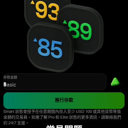
存款金額
$
Basic
進行存款
Smart 狀態會授予在任意期間內存入至少 USD 100 或其他貨幣等值
金額的交易員。如需了解 Pro 和 Elite 狀態的更多資訊，請聯絡我們
的 24/7 支援。