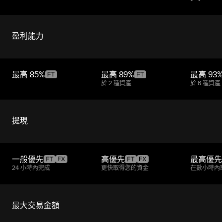
盈利能力
最高
85%
最高
89%
最高
93
於 2 種資產
於 6 種資產
提現
一般優先
高優先
最高優先
24 小時內完成
更快取得您的資金
在數小時內
最大交易金額