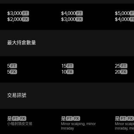
$3,000
$4,000
$5,000
$2,000
$3,000
$4,000
最大持倉數量
5
15
25
5
10
20
交易訊號
是
是
是
小幅剝頭皮交易
Minor scalping, minor
Minor scalp
Intraday
intraday, m