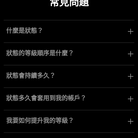
常見問題
什麼是狀態？
狀態是一種特殊等級，交易員可以透過存入特定金額的資金來獲
得。它們可提供更廣泛的交易工具、功能和服務存取權。
狀態的等級順序是什麼？
Olymptrade 平台提供四種狀態：Basic、Smart、Pro 和 Elite。隨著
交易員的狀態提升，其交易機會也會擴大，可取得更高的盈利能
狀態會持續多久？
力、專屬工具與優質服務。
交易員會永久獲得其狀態 — 不會到期。您可以享受其所有福利，直
到達到升級至下一個狀態所需的存款級別。
狀態多久會套用到我的帳戶？
交易員存入一定金額後，狀態會立即升級。
我要如何提升我的等級？
您可以透過向帳戶進行一次性存款來獲得更高的狀態：