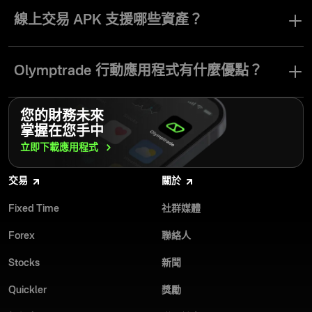
Olymptrade 透過其網頁版和行動應用程式（如 Android 的線上交易
APK）為用戶提供金融市場的線上存取服務。只需幾個步驟即可下
線上交易 APK 支援哪些資產？
載 Forex 交易 APK，交易者便能在功能齊全的交易平台上開始獲
利。
Olymptrade 的 Android APK 可讓您存取平台上所有可用資產，例如
貨幣對、商品、股票和指數。
Olymptrade 行動應用程式有什麼優點？
Olymptrade 行動應用程式是一款直覺且易於理解的線上交易平台，
您的財務未來
提供多樣化的交易工具與可自訂功能。下載 Forex 交易 APK，立即
掌握在您手中
在受監管的交易環境中，以最佳且透明的條件開始交易。
立即下載應用程式
交易
關於
Fixed Time
社群媒體
Forex
聯絡人
Stocks
新聞
Quickler
獎勵