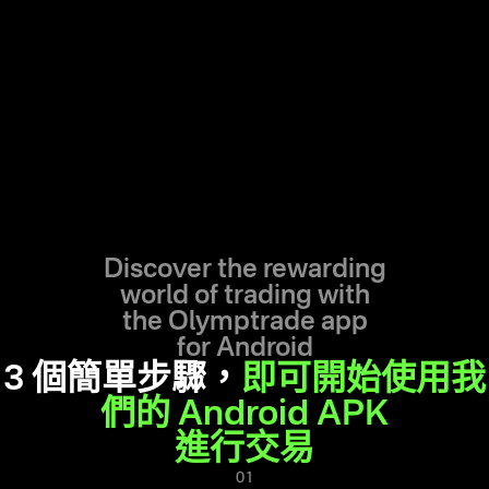
Discover the rewarding
world of trading with
the
Olymptrade app
for Android
3 個簡單步驟，
即可開始使用我
們的 Android APK
進行交易
01