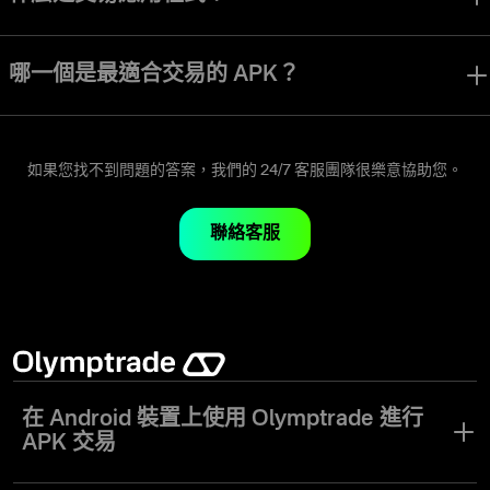
線上交易應用程式是一種軟體，讓使用者能在真實市場環境中進行交易
並運用各種交易工具，以獲取利潤為目標。
哪一個是最適合交易的 APK？
雖然答案實際上取決於哪一種最適合您的財務目標以及您用來達成目標
的方法，但 Olymptrade APK 為各類型交易者提供所有必要工具以及安
全的交易環境。
如果您找不到問題的答案，我們的 24/7 客服團隊很樂意協助您。
聯絡客服
在 Android 裝置上使用 Olymptrade 進行
APK 交易