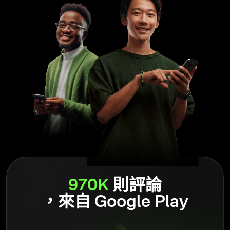
閱讀更多
在過去十年中，Olymptrade 致力於打造一個讓交易者能夠茁
壯成長的環境，始終將交易者的需求放在首位。該平台持續
進化，不斷推出全新功能，協助交易者在交易旅程中獲得支
持。對於尋找真正關心自身成長與福祉的平台的用戶來說，
Olymptrade 是值得信賴且可靠的選擇。
閱讀更多
過去十年來，Olymptrade 一直是市場上少數的創新者之一。
970K
則評論
多年來，它已發展成為一個為交易者在學習旅程各階段提供
支援、教育與洞見的平台。憑藉其可靠服務的口碑，數以百
，來自 Google Play
萬計的新手交易者得以進入市場。
閱讀更多