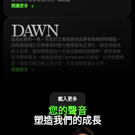
閱讀更多
成為社群的一員，有助於交易者更快且更有效地排除障礙，
同時讓情緒化交易帶來的壓力變得更為正常化。與志同道合
的人交流，當你知道其他人也在克服相同困難時，更容易保
持冷靜與專注。無論是透過 Olymptrade 的論壇、社群媒體頻
道，還是互動式線上研討會，交易者都能彼此支持。
閱讀更多
載入更多
您的聲音
塑造我們的成長
Olymptrade 提供有關交易策略、風險管理和市場分析的教育
型網路研討會。該平台同時也提供書面內容，說明重要的金
融概念、市場行為以及風險管理策略。