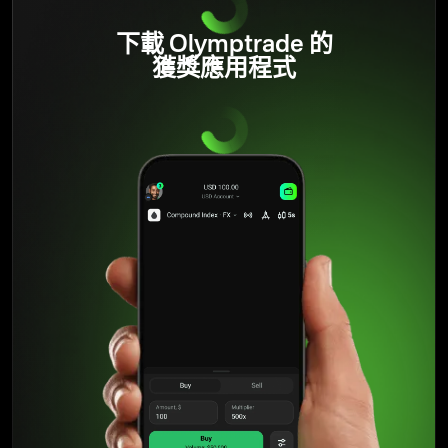
下載 Olymptrade 的
獲獎應用程式
經過十年的成長，Olymptrade 依然是交易社群中最受歡迎的
經紀商之一。Olymptrade 不僅提供頂級的教育資源與創新工
具，還致力於提供合乎道德、透明且負責任的交易體驗，充
分展現出其對協助交易者成長與學習的重視。
閱讀更多
在過去十年中，Olymptrade 持續為用戶新增眾多功能與工
具。即時市場分析、進階圖表工具以及其他風險管理功能，
已協助數百萬用戶踏上交易之路。
閱讀更多
Olymptrade 的發展歷程清楚展現了科技、透明度與教育結
合，如何為推動更廣泛的金融普惠鋪路。創立十年後，