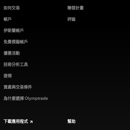
如何交易
聯盟計畫
帳戶
評論
交易可能具有挑戰性，特別是對於從未體驗過實盤市場的人
來說。雖然這樣的經驗可能讓人感到壓力，但像 Olymptrade
伊斯蘭帳戶
這樣的平台能協助你在這類市場中順利操作。
閱讀更多
免費模擬帳戶
優惠活動
技術分析工具
Olymptrade 及其交易社群正展現出，他們的集體力量能夠遠
提領
遠超越金融市場。透過一項全新計畫，支持 Cipanas 地區的
年長居民，交易者們發現，社區關懷所帶來的回饋，絲毫不
資產與交易條件
亞於財務上的收益，甚至可能更加豐富。
閱讀更多
為什麼選擇 Olymptrade
下載應用程式
幫助