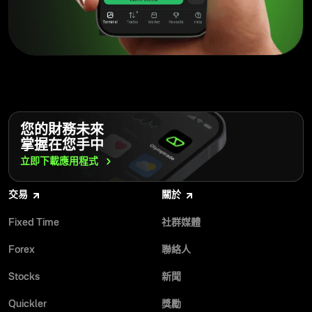
Olymptrade 不僅是一個交易平台，更是協助用戶以知情且安
全方式實現經濟目標的策略夥伴。
閱讀更多
您的財務未來
Olymptrade 在打造符合用戶信仰的交易環境方面取得了重大
掌握在您手中
進展。該平台確保不會在對於清真交易成功至關重要的功
能、工具和策略上有所妥協。
立即下載應用程式
閱讀更多
交易
關於
Fixed Time
社群媒體
Forex
聯絡人
在這個充滿財務機會的世界中，要讓自己的信念與交易實踐
保持一致可能具有挑戰性。然而，透過 Olymptrade 這類平
Stocks
新聞
台，交易者現在可以選擇加入一個尊重這些原則的平台。
閱讀更多
Quickler
獎勵