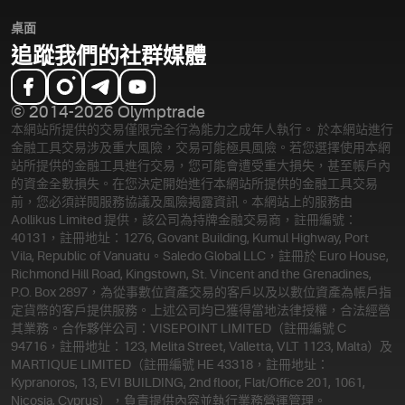
桌面
追蹤我們的社群媒體
© 2014-2026 Olymptrade
本網站所提供的交易僅限完全行為能力之成年人執行。 於本網站進行
金融工具交易涉及重大風險，交易可能極具風險。若您選擇使用本網
站所提供的金融工具進行交易，您可能會遭受重大損失，甚至帳戶內
的資金全數損失。在您決定開始進行本網站所提供的金融工具交易
前，您必須詳閱服務協議及風險揭露資訊。
本網站上的服務由
Aollikus Limited 提供，該公司為持牌金融交易商，註冊編號：
40131，註冊地址：1276, Govant Building, Kumul Highway, Port
Vila, Republic of Vanuatu。Saledo Global LLC，註冊於 Euro House,
Richmond Hill Road, Kingstown, St. Vincent and the Grenadines,
P.O. Box 2897，為從事數位資產交易的客戶以及以數位資產為帳戶指
定貨幣的客戶提供服務。上述公司均已獲得當地法律授權，合法經營
其業務。合作夥伴公司：VISEPOINT LIMITED（註冊編號 C
94716，註冊地址：123, Melita Street, Valletta, VLT 1123, Malta）及
MARTIQUE LIMITED（註冊編號 HE 43318，註冊地址：
Kypranoros, 13, EVI BUILDING, 2nd floor, Flat/Office 201, 1061,
Nicosia, Cyprus），負責提供內容並執行業務營運管理。