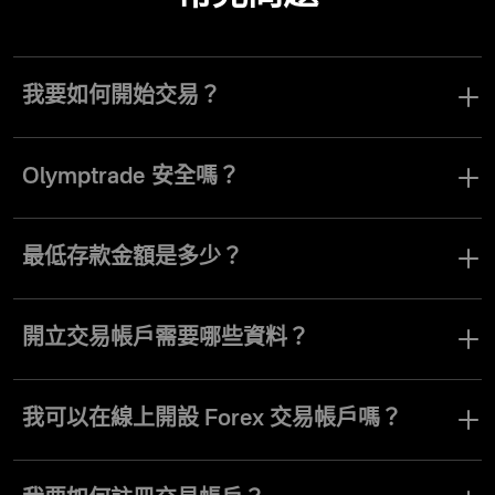
我要如何開始交易？
在平台上註冊，最低儲值 10 美元或歐元，選擇您想交易的交易工
具，設定交易金額及其他細節，然後確認交易。
Olymptrade 安全嗎？
是的。Olymptrade 在受監管的環境下營運，並提供必要的風險控管
工具，讓您在我們的平台上交易時盡可能安全。
最低存款金額是多少？
最低存款金額為 10 美元或歐元。
開立交易帳戶需要哪些資料？
您只需註冊並儲值 10$，即可在 Olymptrade 開立交易帳戶並開始交
易。
我可以在線上開設 Forex 交易帳戶嗎？
您只能在線註冊並開立 Forex 交易帳戶。我們不提供任何實體方式
開立帳戶。