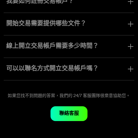
我要如何註冊交易帳戶？
您只需在 Olymptrade 註冊，提供您的電子郵件和一些個人資訊，即
可開立線上交易帳戶。
開始交易需要提供哪些文件？
要開始交易，您需要提供國民身分證明以及居住證明或銀行對帳
單。通過驗證後，您即可開立交易帳戶並立即開始交易。
線上開立交易帳戶需要多少時間？
在 Olymptrade 開立線上交易帳戶僅需約一分鐘。
可以以聯名方式開立交易帳戶嗎？
一個交易帳戶僅能為單一使用者開立，且僅能使用單一使用者名
稱。
如果您找不到問題的答案，我們的 24/7 客服團隊很樂意協助您。
聯絡客服