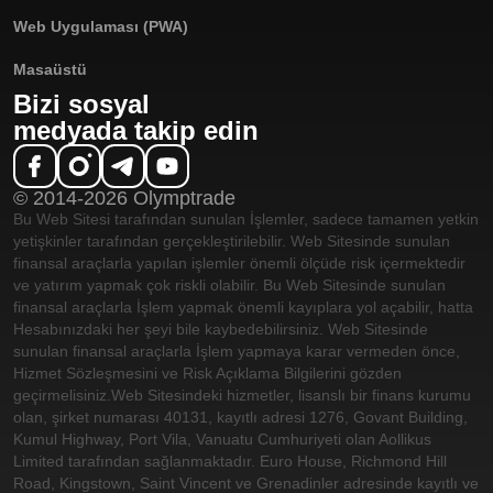
Web Uygulaması (PWA)
Masaüstü
Bizi sosyal
medyada takip edin
© 2014-2026 Olymptrade
Bu Web Sitesi tarafından sunulan İşlemler, sadece tamamen yetkin
yetişkinler tarafından gerçekleştirilebilir. Web Sitesinde sunulan
finansal araçlarla yapılan işlemler önemli ölçüde risk içermektedir
ve yatırım yapmak çok riskli olabilir. Bu Web Sitesinde sunulan
finansal araçlarla İşlem yapmak önemli kayıplara yol açabilir, hatta
Hesabınızdaki her şeyi bile kaybedebilirsiniz. Web Sitesinde
sunulan finansal araçlarla İşlem yapmaya karar vermeden önce,
Hizmet Sözleşmesini ve Risk Açıklama Bilgilerini gözden
geçirmelisiniz.
Web Sitesindeki hizmetler, lisanslı bir finans kurumu
olan, şirket numarası 40131, kayıtlı adresi 1276, Govant Building,
Kumul Highway, Port Vila, Vanuatu Cumhuriyeti olan Aollikus
Limited tarafından sağlanmaktadır. Euro House, Richmond Hill
Road, Kingstown, Saint Vincent ve Grenadinler adresinde kayıtlı ve