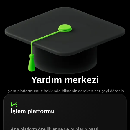
Yatırımcılar piyasadaki hareketlerden para kazanırlar. Bunun
farklı yolları vardır, ancak en kolay örneğimiz, bir hisseyi 10 $'a
satın almanız, hissenin değerinin 20 $'a çıkması ve sonra
satmanız, dolayısıyla 10 $ kazanç elde etmenizdir. Para
kazandıran diğer yöntemler hakkında daha fazla bilgi için bilgi
merkezimize göz atın.
Yardım merkezi
İşlem platformumuz hakkında bilmeniz gereken her şeyi öğrenin
İşlem platformu
Ana platform özelliklerine ve bunların nasıl