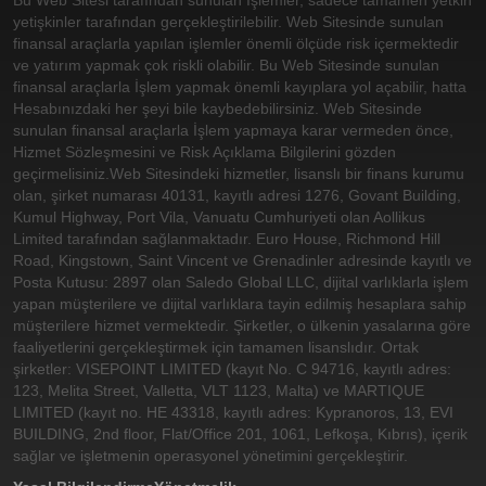
Bu Web Sitesi tarafından sunulan İşlemler, sadece tamamen yetkin
yetişkinler tarafından gerçekleştirilebilir. Web Sitesinde sunulan
finansal araçlarla yapılan işlemler önemli ölçüde risk içermektedir
ve yatırım yapmak çok riskli olabilir. Bu Web Sitesinde sunulan
finansal araçlarla İşlem yapmak önemli kayıplara yol açabilir, hatta
Hesabınızdaki her şeyi bile kaybedebilirsiniz. Web Sitesinde
sunulan finansal araçlarla İşlem yapmaya karar vermeden önce,
Hizmet Sözleşmesini ve Risk Açıklama Bilgilerini gözden
geçirmelisiniz.
Web Sitesindeki hizmetler, lisanslı bir finans kurumu
olan, şirket numarası 40131, kayıtlı adresi 1276, Govant Building,
Kumul Highway, Port Vila, Vanuatu Cumhuriyeti olan Aollikus
Limited tarafından sağlanmaktadır. Euro House, Richmond Hill
Road, Kingstown, Saint Vincent ve Grenadinler adresinde kayıtlı ve
Posta Kutusu: 2897 olan Saledo Global LLC, dijital varlıklarla işlem
yapan müşterilere ve dijital varlıklara tayin edilmiş hesaplara sahip
müşterilere hizmet vermektedir. Şirketler, o ülkenin yasalarına göre
faaliyetlerini gerçekleştirmek için tamamen lisanslıdır. Ortak
şirketler: VISEPOINT LIMITED (kayıt No. C 94716, kayıtlı adres:
123, Melita Street, Valletta, VLT 1123, Malta) ve MARTIQUE
LIMITED (kayıt no. HE 43318, kayıtlı adres: Kypranoros, 13, EVI
BUILDING, 2nd floor, Flat/Office 201, 1061, Lefkoşa, Kıbrıs), içerik
sağlar ve işletmenin operasyonel yönetimini gerçekleştirir.