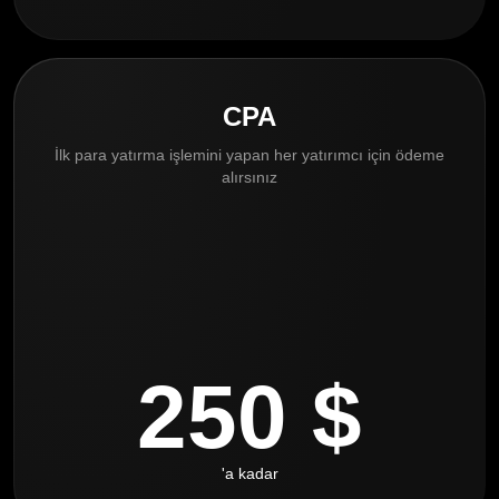
CPA
İlk para yatırma işlemini yapan her yatırımcı için ödeme
alırsınız
250 $
'a kadar