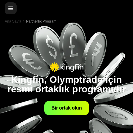
Ana Sayfa
Partnerlik Programı
Kingfin, Olymptrade için
resmi ortaklık programıdır
Bir ortak olun