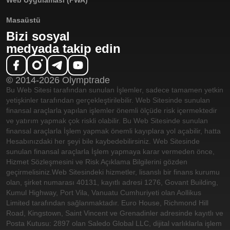
Web Uygulaması (PWA)
Masaüstü
Bizi sosyal
medyada takip edin
© 2014-2026 Olymptrade
Bu Web Sitesi tarafından sunulan İşlemler, sadece tamamen yetkin
yetişkinler tarafından gerçekleştirilebilir. Web Sitesinde sunulan
finansal araçlarla yapılan işlemler önemli ölçüde risk içermektedir
ve yatırım yapmak çok riskli olabilir. Bu Web Sitesinde sunulan
finansal araçlarla İşlem yapmak önemli kayıplara yol açabilir, hatta
Hesabınızdaki her şeyi bile kaybedebilirsiniz. Web Sitesinde
sunulan finansal araçlarla İşlem yapmaya karar vermeden önce,
Hizmet Sözleşmesini ve Risk Açıklama Bilgilerini gözden
geçirmelisiniz.
Web Sitesindeki hizmetler, lisanslı bir finans kurumu
olan, şirket numarası 40131, kayıtlı adresi 1276, Govant Building,
Kumul Highway, Port Vila, Vanuatu Cumhuriyeti olan Aollikus
Limited tarafından sağlanmaktadır. Euro House, Richmond Hill
Road, Kingstown, Saint Vincent ve Grenadinler adresinde kayıtlı ve
Posta Kutusu: 2897 olan Saledo Global LLC, dijital varlıklarla işlem