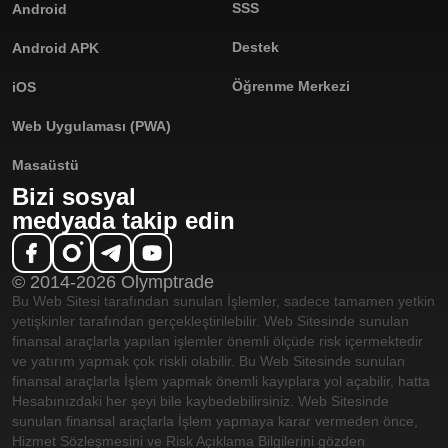
SSS
Android
Destek
Android APK
Öğrenme Merkezi
iOS
Web Uygulaması (PWA)
Masaüstü
Bizi sosyal
medyada takip edin
© 2014-2026 Olymptrade
Bu Web Sitesi tarafından sunulan İşlemler, sadece tamamen yetkin
yetişkinler tarafından gerçekleştirilebilir. Web Sitesinde sunulan
finansal araçlarla yapılan işlemler önemli ölçüde risk içermektedir
ve yatırım yapmak çok riskli olabilir. Bu Web Sitesinde sunulan
finansal araçlarla İşlem yapmak önemli kayıplara yol açabilir, hatta
Hesabınızdaki her şeyi bile kaybedebilirsiniz. Web Sitesinde
sunulan finansal araçlarla İşlem yapmaya karar vermeden önce,
Hizmet Sözleşmesini ve Risk Açıklama Bilgilerini gözden