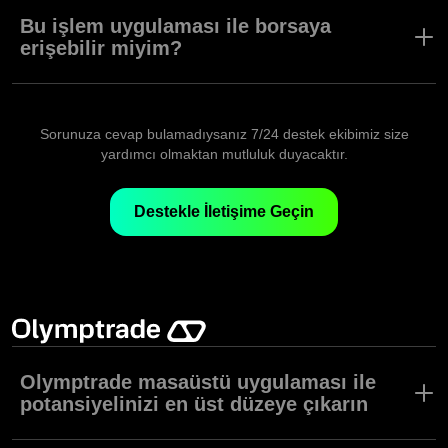
Olymptrade uygulaması, bir Forex işlem modu sunar. Çeşitli işlem
modları, stratejiler ve varlıklar, çeşitli işlem tarzları ve tercihleri
Bu işlem uygulaması ile borsaya
olan kullanıcılar için mükemmeldir.
erişebilir miyim?
Olymptrade uygulaması ile hisse senetlerine, para birimlerine,
endekslere ve diğer birçok varlık türüne erişebilirsiniz.
Sorunuza cevap bulamadıysanız 7/24 destek ekibimiz size
yardımcı olmaktan mutluluk duyacaktır.
Destekle İletişime Geçin
Olymptrade masaüstü uygulaması ile
potansiyelinizi en üst düzeye çıkarın