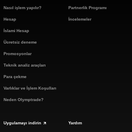
sayesinde diğer çevrimiçi Forex aracı kurumları arasında öne
Nasıl işlem yapılır?
Olymptrade masaüstü uygulamasını hemen indirin ve işlem
Partnerlik Programı
çıkıyor. Masaüstü işlem uygulamamızı hemen indirin ve kendiniz
deneyiminizi yukarı taşıyın.
görün!
Hesap
İncelemeler
İslami Hesap
Ücretsiz deneme
Promosyonlar
Teknik analiz araçları
Para çekme
Varlıklar ve İşlem Koşulları
Neden Olymptrade?
Uygulamayı indirin
Yardım