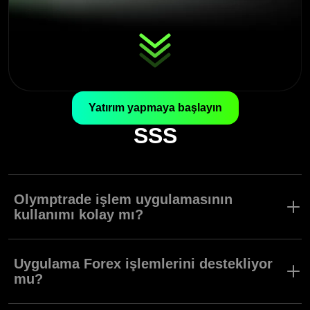
Yatırım yapmaya başlayın
SSS
Olymptrade işlem uygulamasının
kullanımı kolay mı?
Olymptrade uygulaması, tüm seviyelerdeki kullanıcıların arayüzde
gezinmesini ve tüm araçları kullanmasını kolaylaştırmak için
Uygulama Forex işlemlerini destekliyor
tasarlanmıştır.
mu?