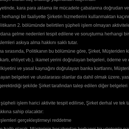
iyetinde, kara para aklama ile mücadele çabalarına doğrudan ve
 herhangi bir faaliyette Şirketin hizmetlerini kullanmaktan kaçı
litikanın 2. bölümünde belirtilen şüpheli işlem olmayan aktivitel
dana gelme nedenleri tespit edilene ve soruşturma herhangi b
lemleri askıya alma hakkını saklı tutar.
a sırasında, Politikanın bu bölümüne göre, Şirket, Müşteriden ki
 kartı, ehliyet vb.), ikamet yerini doğrulayan belgeleri, ödeme ve 
lkiyetini ve yasal kaynağını doğrulayan banka kartlarını, Müşter
yan belgeleri ve uluslararası olanlar da dahil olmak üzere, ya
erektirdiği şekilde Şirket tarafından talep edilen diğer belgeler
üpheli işlem harici aktivite tespit edilirse, Şirket derhal ve tek ta
kkına sahip olacaktır:
işlemleri gerçekleştirmeyi reddetme
ine bağlı olarak, Müşterinin hesabından herhangi bir yöntemle p