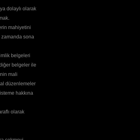
ya dolaylı olarak
nmak.
erin mahiyetini
ir zamanda sona
mlik belgeleri
diğer belgeler ile
inin mali
sal düzenlemeler
i isteme hakkına
raflı olarak
ara çekmeyi