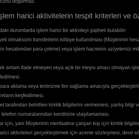
nucunu doğurmaz.
lem harici aktivitelerin tespit kriterleri ve öz
aki durumlarda işlem harici bir aktiviteyi şüpheli bulabilir:
ti olmaksızın transferlerin kötüye kullanılması (Müşterinin hes
nin hesabından para çekme) veya işlem hacminin az/yetersiz m
ik anlam ifade etmeyen veya açık bir meşru amacı olmayan işl
şfedilmesi.
 para aklama veya terörizme fon sağlama amacıyla gerçekleştiril
ların keşfedilmesi.
et tarafından belirtilen kimlik bilgilerini vermemesi, yanlış bilgi
 ve telefon numaralarından kendisine ulaşılamaması.
ar için, yani Müşterinin menfaatine çalışan kişi için kimlik bilgi
harici aktiviteleri gerçekleştirmek için acente sözleşmesi, devir s