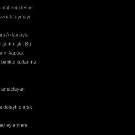
lallerini tespit
evzuata uymayı
Para Aklamayla
ştirilmiştir. Bu
rını kapsar.
 birlikte kullanma
yi amaçlayan
a dolaylı olarak
ğer eylemlere