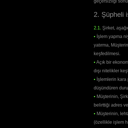
geçersizliği so
2. Şüpheli iş
2.1.
Şirket, aşağıd
•
İşlem yapma niye
yatırma, Müşteri
keşfedilmesi.
•
Açık bir ekonom
dışı nitelikler ke
•
İşlemlerin kara
düşündüren durum
•
Müşterinin, Şirk
belirttiği adres
•
Müşterinin, leht
(özellikle işlem 