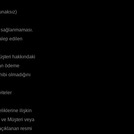
kunaksız)
nin sağlanmaması.
alep edilen
üşteri hakkındaki
ınan ödeme
hibi olmadığını
iteler
iklerine ilişkin
ar ve Müşteri veya
 açıklanan resmi