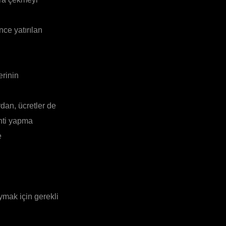
ce yatırılan
erinin
dan, ücretler de
inti yapma
e
ymak için gerekli