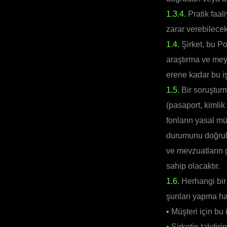
1.3.4.
Pratik faal
zarar verebilecek
1.4.
Şirket, bu Po
araştırma ve mey
erene kadar bu iş
1.5.
Bir soruşturm
(pasaport, kimlik
fonların yasal mü
durumunu doğrula
ve mevzuatların g
sahip olacaktır.
1.6.
Herhangi bir ş
şunları yapma ha
•
Müşteri için bu 
•
Şirketin takdir