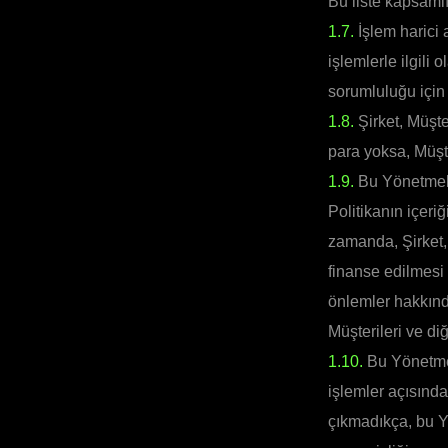
Bu liste kapsamlı 
1.7.
İşlem harici 
işlemlerle ilgili
sorumluluğu için
1.8.
Şirket, Müşte
para yoksa, Müşt
1.9.
Bu Yönetmelik
Politikanın içeriğ
zamanda, Şirket, 
finanse edilmesi 
önlemler hakkınd
Müşterileri ve diğ
1.10.
Bu Yönetmel
işlemler açısın
çıkmadıkça, bu Y