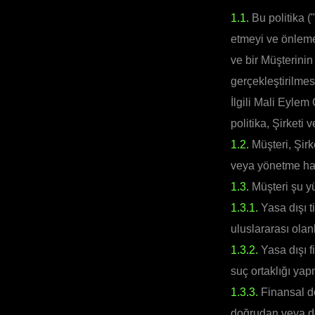
1.1.
Bu politika (
etmeyi ve önlem
ve bir Müşterinin
gerçekleştirilme
İlgili Mali Eylem
politika, Şirketi
1.2.
Müşteri, Şirk
veya yönetme hak
1.3.
Müşteri şu yü
1.3.1.
Yasa dışı t
uluslararası ola
1.3.2.
Yasa dışı f
suç ortaklığı ya
1.3.3.
Finansal do
doğrudan veya do