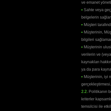
ve emanet yöneti
•
Sahte veya geçer
belgelerin sağla
•
Müşteri tarafınd
•
Müşterinin, Müşt
bilgileri sağlama
•
Müşterinin ulusl
verilerin ve (vey
kaynakları hakkın
ya da para kaynak
•
Müşterinin, iyi 
gerçekleştirmesi.
2.2.
Politikanın b
kriterler kapsamlı
temsilcisi ile et