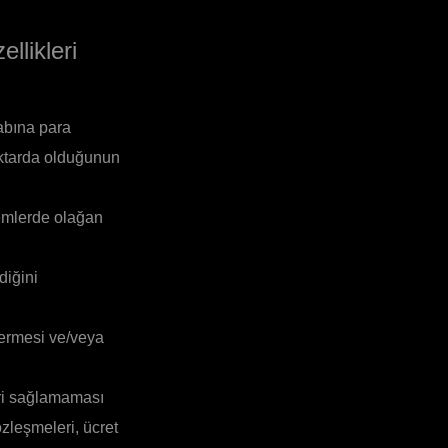
ellikleri
abına para
iktarda olduğunun
emlerde olağan
diğini
 vermesi ve/veya
leri sağlamaması
özleşmeleri, ücret