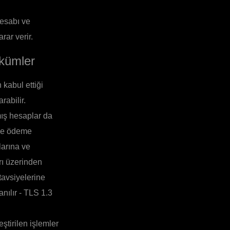
Hesabı ve
rar verir.
ükümler
 kabul ettiği
rabilir.
lmış hesaplar da
 ve ödeme
larına ve
rı üzerinden
tavsiyelerine
nılır - TLS 1.3
tirilen işlemler