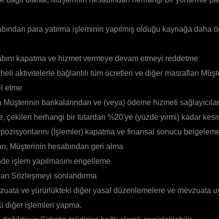
bından para yatırma işleminin yapılmış olduğu kaynağa daha ön
abını kapatma ve hizmet vermeye devam etmeyi reddetme
eli aktivitelerle bağlantılı tüm ücretleri ve diğer masrafları Müşt
l etme
a Müşterinin bankalarından ve (veya) ödeme hizmeti sağlayıcılar
e, çekilen herhangi bir tutardan %20'ye (yüzde yirmi) kadar kes
 pozisyonlarını (İşlemler) kapatma ve finansal sonucu belgelem
rı, Müşterinin hesabından geri alma
nde işlem yapılmasını engelleme
ılan Sözleşmeyi sonlandırma
zuata ve yürürlükteki diğer yasal düzenlemelere ve mevzuata u
ü diğer işlemleri yapma.