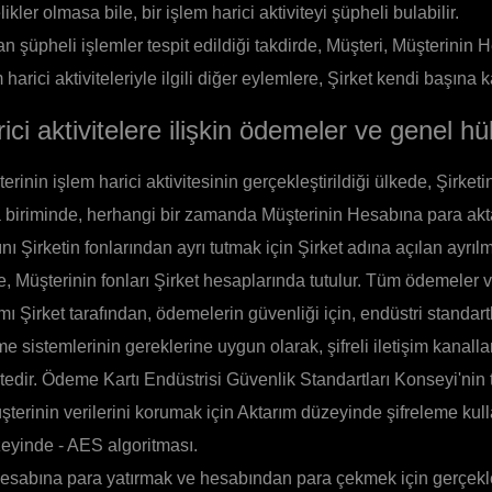
elikler olmasa bile, bir işlem harici aktiviteyi şüpheli bulabilir.
n şüpheli işlemler tespit edildiği takdirde, Müşteri, Müşterinin 
 harici aktiviteleriyle ilgili diğer eylemlere, Şirket kendi başına ka
ici aktivitelere ilişkin ödemeler ve genel h
rinin işlem harici aktivitesinin gerçekleştirildiği ülkede, Şirketin
a biriminde, herhangi bir zamanda Müşterinin Hesabına para akta
ını Şirketin fonlarından ayrı tutmak için Şirket adına açılan ayrı
e, Müşterinin fonları Şirket hesaplarında tutulur. Tüm ödemeler
rımı Şirket tarafından, ödemelerin güvenliği için, endüstri standart
e sistemlerinin gereklerine uygun olarak, şifreli iletişim kanalla
tedir. Ödeme Kartı Endüstrisi Güvenlik Standartları Konseyi'nin 
terinin verilerini korumak için Aktarım düzeyinde şifreleme kulla
yinde - AES algoritması.
esabına para yatırmak ve hesabından para çekmek için gerçekleş