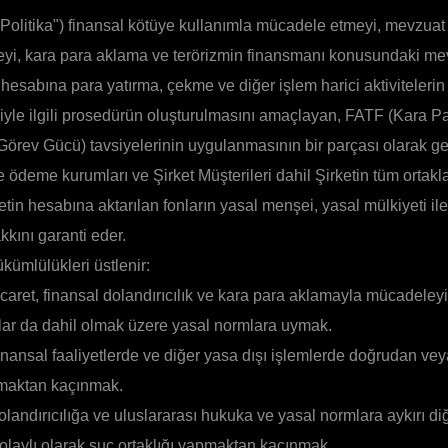
"Politika") finansal kötüye kullanımla mücadele etmeyi, mevzuat ih
eyi, kara para aklama ve terörizmin finansmanı konusundaki m
 hesabına para yatırma, çekme ve diğer işlem harici aktivitelerin
siyle ilgili prosedürün oluşturulmasını amaçlayan, FATF (Kara 
 Görev Gücü) tavsiyelerinin uygulanmasının bir parçası olarak geli
 ve ödeme kurumları ve Şirket Müşterileri dahil Şirketin tüm ortakla
etin hesabına aktarılan fonların yasal menşei, yasal mülkiyeti ile
kını garanti eder.
kümlülükleri üstlenir:
icaret, finansal dolandırıcılık ve kara para aklamayla mücadele
nlar da dahil olmak üzere yasal normlara uymak.
inansal faaliyetlerde ve diğer yasa dışı işlemlerde doğrudan vey
pmaktan kaçınmak.
landırıcılığa ve uluslararası hukuka ve yasal normlara aykırı di
laylı olarak suç ortaklığı yapmaktan kaçınmak.