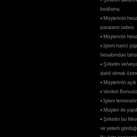
kısıtlama
•
Müşterinin hesa
paraların iadesi
•
Müşterinin hes
•
İşlem harici şüph
hesabından tahsi
•
Şirketin ve/vey
dahil olmak üzer
•
Müşterinin açık
•
Verilen Bonusla
•
İşlem terminali
•
Müşteri ile yap
•
Şirketin bu Mev
ve yeterli gördüğ