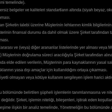
mi temelinde).
siz belgeler ve kaliteleri standartların altında (siyah beyaz, o
nması.
an Şirketin talebi üzerine Müşterinin lehtarının kimlik bilgileri
erinin finansal durumu da dahil olmak üzere Şirket tarafından t
ması.
ararası ve (veya) diğer arananlar listelerinde yer alması veya M
a) Müşterinin doğrulama süreci aracılığıyla Şirket tarafından al
da elde edilen verilerin, Müşterinin para kaynaklarının yasal sa
larının yasa dışı amaçlar için kullanıldığını ortaya çıkarması.
niyetli olmayan veya kötüye kullanım sergileyen işlem harici aktiv
u bölümünde belirtilen şüpheli işlemlerin tanımlanmasına ve nitel
 değildir. Şirket, işlemin niteliği, bileşenleri, iştirak eden koşull
kileşime ilişkin bir analiz temelinde, Yönetmeliğin bu bölümünde