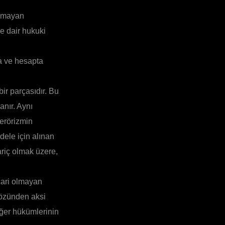
olmayan
ne dair hukuki
sa ve hesapta
ir parçasıdır. Bu
anır. Aynı
terörizmin
dele için alınan
riç olmak üzere,
cari olmayan
 özünden aksi
iğer hükümlerinin