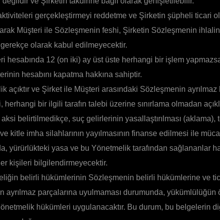
değildir ve Şirketin takdirine bağlı olarak genişletilebilir.
aktiviteleri gerçekleştirmeyi reddetme ve Şirketin şüpheli ticari 
 olarak Müşteri ile Sözleşmenin feshi, Şirketin Sözleşmenin ihlali
 gerekçe olarak kabul edilmeyecektir.
ri hesabında 12 (on iki) ay üst üste herhangi bir işlem yapmaz
erinin hesabını kapatma hakkına sahiptir.
 açıktır ve Şirket ile Müşteri arasındaki Sözleşmenin ayrılmaz b
i, herhangi bir ilgili tarafın talebi üzerine sınırlama olmadan açıkl
aksi belirtilmedikçe, suç gelirlerinin yasallaştırılması (aklama), 
ve kitle imha silahlarının yayılmasının finanse edilmesi ile müca
a, yürürlükteki yasa ve bu Yönetmelik tarafından sağlananlar ha
er kişileri bilgilendirmeyecektir.
iğin belirli hükümlerinin Sözleşmenin belirli hükümlerine ve ti
dan ayrılmaz parçalarına uyulmaması durumunda, yükümlülüğün
önetmelik hükümleri uygulanacaktır. Bu durum, bu belgelerin d