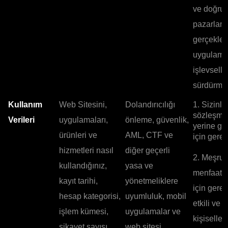
ve doğru
pazarlam
gerçekleş
uygulam
işlevselli
sürdürmek
Kullanım
Web Sitesini,
Dolandırıcılığı
1. Sizinle
sözleşme
Verileri
uygulamaları,
önleme, güvenlik,
yerine ge
ürünleri ve
AML, CTF ve
için gerekl
hizmetleri nasıl
diğer geçerli
2. Meşru
kullandığınız,
yasa ve
menfaatle
kayıt tarihi,
yönetmeliklere
için gerek
hesap kategorisi,
uyumluluk, mobil
etkili ve
işlem kümesi,
uygulamalar ve
kişiselleşt
şikayet sayısı,
web sitesi