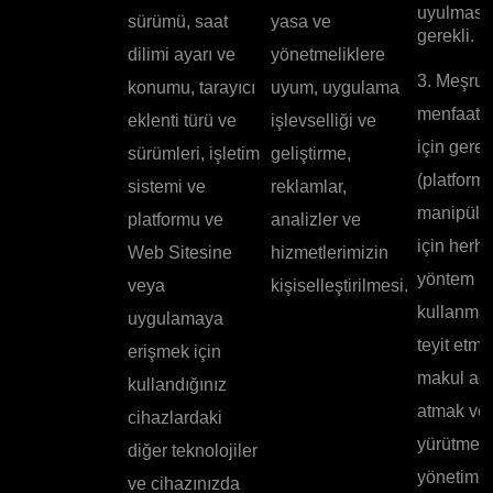
uyulması 
sürümü, saat
yasa ve
gerekli.
dilimi ayarı ve
yönetmeliklere
3. Meşru
konumu, tarayıcı
uyum, uygulama
menfaatle
eklenti türü ve
işlevselliği ve
için gerek
sürümleri, işletim
geliştirme,
(platfor
sistemi ve
reklamlar,
manipüle
platformu ve
analizler ve
için herha
Web Sitesine
hizmetlerimizin
yöntem
veya
kişiselleştirilmesi.
kullanmad
uygulamaya
teyit etme
erişmek için
makul ad
kullandığınız
atmak ve 
cihazlardaki
yürütmek,
diğer teknolojiler
yönetim 
ve cihazınızda