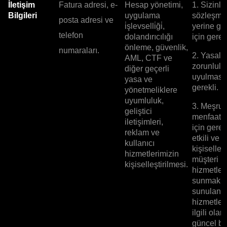
İletişim
Fatura adresi, e-
Hesap yönetimi,
1. Sizinle
Bilgileri
uygulama
sözleşme
posta adresi ve
i̇şlevselli̇ği̇,
yerine ge
telefon
dolandırıcılığı
için gerekl
önleme, güvenlik,
numaraları.
2. Yasal
AML, CTF ve
zorunlulu
diğer geçerli
uyulması 
yasa ve
gerekli.
yönetmeliklere
uyumluluk,
3. Meşru
geliştici
menfaatle
iletişimleri,
için gerek
reklam ve
etkili ve
kullanıcı
kişiselleşt
hizmetlerimizin
müşteri
kişiselleştirilmesi.
hizmetleri
sunmak v
sunulan
hizmetler
ilgili olar
güncel bil