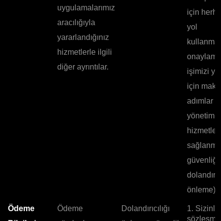
uygulamalarımız
için herha
aracılığıyla
yol
yararlandığınız
kullanmad
hizmetlerle ilgili
onaylama
diğer ayrıntılar.
işimizi y
için maku
adımlar a
yönetim 
hizmetler
sağlanma
güvenliği,
dolandırıc
önleme).
Ödeme
Ödeme
Dolandırıcılığı
1. Sizinle
sözleşme