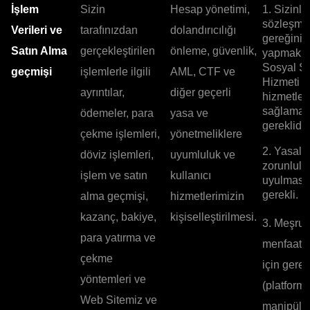
İşlem
Sizin
Hesap yönetimi,
1. Sizinle
sözleşme
Verileri ve
tarafınızdan
dolandırıcılığı
gereğini
Satın Alma
gerçekleştirilen
önleme, güvenlik,
yapmak, 
Sosyal Si
geçmişi
işlemlerle ilgili
AML, CTF ve
Hizmeti g
ayrıntılar,
diğer geçerli
hizmetler
sağlamak 
ödemeler, para
yasa ve
gereklidir.
çekme işlemleri,
yönetmeliklere
2. Yasal
döviz işlemleri,
uyumluluk ve
zorunlulu
işlem ve satın
kullanıcı
uyulması 
gerekli.
alma geçmişi,
hizmetlerimizin
kazanç, bakiye,
kişiselleştirilmesi.
3. Meşru
para yatırma ve
menfaatle
çekme
için gerek
yöntemleri ve
(platfor
Web Sitemiz ve
manipüle