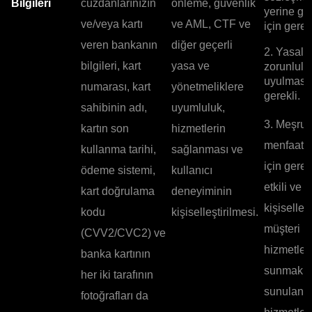
Bilgileri
cüzdanlarınızın
önleme, güvenlik
yerine ge
ve/veya kartı
ve AML, CTF ve
için gerekl
veren bankanın
diğer geçerli
2. Yasal
bilgileri, kart
yasa ve
zorunlulu
uyulması 
numarası, kart
yönetmeliklere
gerekli.
sahibinin adı,
uyumluluk,
3. Meşru
kartın son
hizmetlerin
menfaatle
kullanma tarihi,
sağlanması ve
için gerek
ödeme sistemi,
kullanıcı
etkili ve
kart doğrulama
deneyiminin
kişiselleşt
kodu
kişiselleştirilmesi.
müşteri
(CVV2/CVC2) ve
hizmetleri
banka kartının
sunmak v
her iki tarafının
sunulan
fotoğrafları da