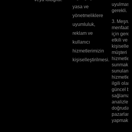
uyulması 
yasa ve
gerekli.
yönetmeliklere
3. Meşru
uyumluluk,
menfaatle
reklam ve
için gerek
etkili ve
kullanıcı
kişiselleşt
hizmetlerimizin
müşteri
hizmetleri
kişiselleştirilmesi.
sunmak v
sunulan
hizmetler
ilgili olar
güncel bil
sağlamak
analizleri
doğrudan
pazarlam
yapmak iç