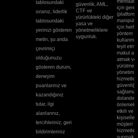
menfaatle
tablosundaki
güvenlik, AML,
için gerek
CTF ve
sıranız, liderlik
(platfor
yürürlükteki diğer
manipüle
tablosundaki
yasa ve
için herha
yerinizi gösteren
yönetmeliklere
yöntem
uygunluk.
metin, şu anda
kullanmad
teyit etme
çevrimiçi
makul ad
olduğunuzu
atmak ve 
yürütmek,
gösteren durum,
yönetim 
deneyim
hizmetleri
güvenliği
puanlarınız ve
sağlamak
kazandığınız
dolandırıc
tutar, ilgi
önlemek; 
etkili ve
alanlarınız,
kişiselleşt
tercihleriniz, geri
müşteri
hizmetleri
bildirimleriniz
sunmak v