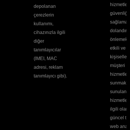
hizmetleri
depolanan
güvenliği
çerezlerin
sağlamak
kullanımı,
dolandırıc
cihazınızla ilgili
önlemek; 
diğer
etkili ve
tanımlayıcılar
kişiselleşt
(IMEI, MAC
müşteri
adresi, reklam
hizmetleri
tanımlayıcı gibi).
sunmak v
sunulan
hizmetler
ilgili olar
güncel tu
web anali