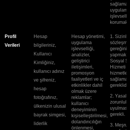
sağlamak
uygulam
işlevselli
korumak i
Profil
Hesap
Hesap yönetimi,
1. Sizinle
uygulama
sözleşme
Verileri
bilgileriniz,
işlevselliği,
gereğini
Kullanıcı
analizler,
yapmak, 
geliştirici
Sosyal Si
Kimliğiniz,
iletişimleri,
Hizmeti g
kullanıcı adınız
promosyon
hizmetler
faaliyetleri ve iç
sağlamak 
ve şifreniz,
etkinlikler dahil
gereklidir.
hesap
olmak üzere
2. Yasal
fotoğrafınız,
reklamlar;
zorunlulu
kullanıcı
ülkenizin ulusal
uyulması 
deneyiminin
gerekli.
bayrak simgesi,
kişiselleştirilmesi,
dolandırıcılığın
liderlik
3. Meşru
önlenmesi,