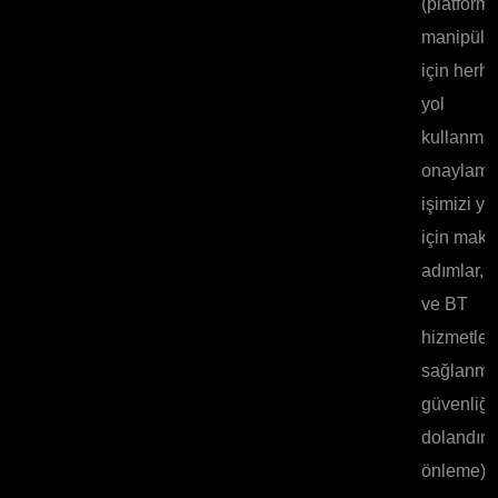
(platfor
manipüle
için herha
yol
kullanmad
onaylama
işimizi y
için maku
adımlar, 
ve BT
hizmetler
sağlanma
güvenliği,
dolandırıc
önleme).