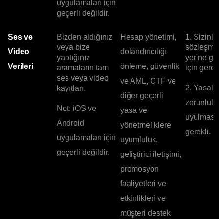
uygulamaları için
geçerli değildir.
Ses ve
Bizden aldığınız
Hesap yönetimi,
1. Sizinle
veya bize
sözleşme
Video
dolandırıcılığı
yaptığınız
yerine ge
Verileri
önleme, güvenlik
aramaların tam
için gerekl
ses veya video
ve AML, CTF ve
2. Yasal
kayıtları.
diğer geçerli
zorunlulu
Not: iOS ve
yasa ve
uyulması 
Android
yönetmeliklere
gerekli.
uygulamaları için
uyumluluk,
geçerli değildir.
geliştirici iletişimi,
promosyon
faaliyetleri ve
etkinlikleri ve
müşteri destek