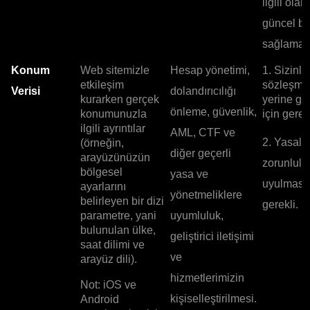
ilgili olar
güncel bil
sağlamak 
Konum
Web sitemizle
Hesap yönetimi,
1. Sizinle
etkileşim
sözleşme
Verisi
dolandırıcılığı
kurarken gerçek
yerine ge
önleme, güvenlik,
konumunuzla
için gerekl
ilgili ayrıntılar
AML, CTF ve
2. Yasal
(örneğin,
diğer geçerli
arayüzünüzün
zorunlulu
bölgesel
yasa ve
uyulması 
ayarlarını
yönetmeliklere
belirleyen bir dizi
gerekli.
parametre, yani
uyumluluk,
bulunulan ülke,
geliştirici iletişimi
saat dilimi ve
ve
arayüz dili).
hizmetlerimizin
Not: iOS ve
kişiselleştirilmesi.
Android