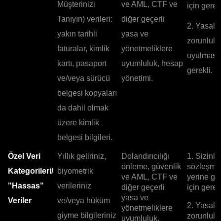
Müşterinizi
ve AML, CTF ve
için gerekl
Tanıyın) verileri:
diğer geçerli
2. Yasal
yakın tarihli
yasa ve
zorunlulu
faturalar, kimlik
yönetmeliklere
uyulması 
kartı, pasaport
uyumluluk, hesap
gerekli.
ve/veya sürücü
yönetimi.
belgesi kopyaları
da dahil olmak
üzere kimlik
belgesi bilgileri.
Özel Veri
Yıllık geliriniz,
Dolandırıcılığı
1. Sizinle
önleme, güvenlik
sözleşme
Kategorileri/
biyometrik
ve AML, CTF ve
yerine ge
"Hassas"
verileriniz
diğer geçerli
için gerekl
yasa ve
Veriler
ve/veya hüküm
2. Yasal
yönetmeliklere
giyme bilgileriniz
zorunlulu
uyumluluk.