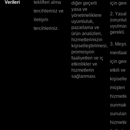
Verileri
teklifleri alma
diğer geçerli
için gerekl
yasa ve
tercihleriniz ve
2. Yasal
yönetmeliklere
iletişim
zorunlulu
uyumluluk,
uyulması 
pazarlama ve
tercihleriniz.
gerekli.
ürün analizleri,
hizmetlerimizin
3. Meşru
kişiselleştirilmesi,
promosyon
menfaatle
faaliyetleri ve iç
için gerek
etkinlikler ve
hizmetlerin
etkili ve
sağlanması.
kişiselleşt
müşteri
hizmetleri
sunmak v
sunulan
hizmetler