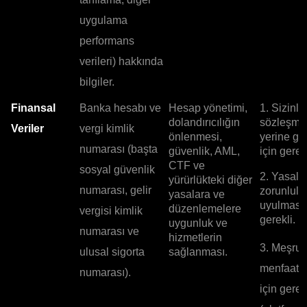
uygulama
performans
verileri) hakkında
bilgiler.
Finansal
Banka hesabı ve
Hesap yönetimi,
1. Sizinle
dolandırıcılığın
sözleşme
Veriler
vergi kimlik
önlenmesi,
yerine ge
numarası (başta
güvenlik, AML,
için gerekl
CTF ve
sosyal güvenlik
2. Yasal
yürürlükteki diğer
numarası, gelir
zorunlulu
yasalara ve
uyulması 
düzenlemelere
vergisi kimlik
gerekli.
uygunluk ve
numarası ve
hizmetlerin
3. Meşru
ulusal sigorta
sağlanması.
menfaatle
numarası).
için gerek