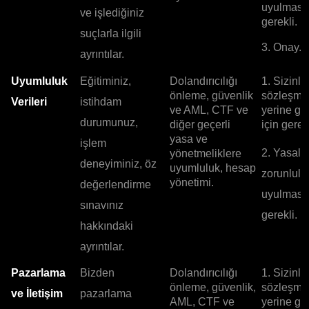
uyulması 
ve işlediğiniz
gerekli.
suçlarla ilgili
3. Onay.
ayrıntılar.
Uyumluluk
Eğitiminiz,
Dolandırıcılığı
1. Sizinle
önleme, güvenlik
sözleşme
Verileri
istihdam
ve AML, CTF ve
yerine ge
durumunuz,
diğer geçerli
için gerekl
yasa ve
işlem
2. Yasal
yönetmeliklere
deneyiminiz, öz
uyumluluk, hesap
zorunlulu
yönetimi.
değerlendirme
uyulması 
sınavınız
gerekli.
hakkındaki
ayrıntılar.
Pazarlama
Bizden
Dolandırıcılığı
1. Sizinle
önleme, güvenlik,
sözleşme
ve İletişim
pazarlama
AML, CTF ve
yerine ge