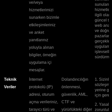
ve/veya
sunulan
hizmetler
hizmetlerimizi
ilgili olar
sunarken bizimle
güncel tu
etkileşimleriniz
web anali
ve doğru
ve anket
pazarlam
yanıtlarınız
gerçekleş
uygulam
yoluyla alınan
işlevselli
bilgiler, örneğin
sürdürmek
uygulama içi
mesajlar.
Teknik
İnternet
Dolandırıcılığın
1. Sizinle
sözleşme
Veriler
protokolü (IP)
önlenmesi,
yerine ge
adresi, oturum
güvenlik, AML,
için gerekl
açma verileriniz,
CTF ve
2. Yasal
tarayıcı türü ve
yürürlükteki diğer
zorunlulu