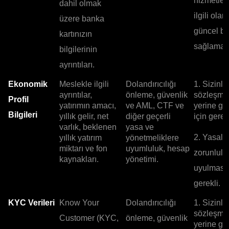
hizmetler
dahil olmak
ilgili olar
üzere banka
güncel bil
kartınızın
sağlamak 
bilgilerinin
ayrıntıları.
Ekonomik
Meslekle ilgili
Dolandırıcılığı
1. Sizinle
ayrıntılar,
önleme, güvenlik
sözleşme
Profil
yatırımın amacı,
ve AML, CTF ve
yerine ge
Bilgileri
yıllık gelir, net
diğer geçerli
için gerekl
varlık, beklenen
yasa ve
2. Yasal
yıllık yatırım
yönetmeliklere
miktarı ve fon
uyumluluk, hesap
zorunlulu
kaynakları.
yönetimi.
uyulması 
gerekli.
KYC Verileri
Know Your
Dolandırıcılığı
1. Sizinle
sözleşme
Customer (KYC,
önleme, güvenlik
yerine ge