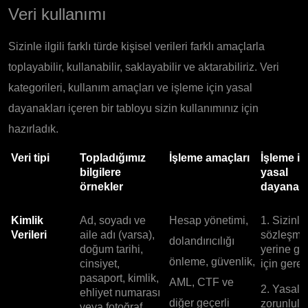
Veri kullanımı
Sizinle ilgili farklı türde kişisel verileri farklı amaçlarla
toplayabilir, kullanabilir, saklayabilir ve aktarabiliriz. Veri
kategorileri, kullanım amaçları ve işleme için yasal
dayanakları içeren bir tabloyu sizin kullanımınız için
hazırladık.
Veri tipi
Topladığımız
İşleme amaçları
İşleme iç
bilgilere
yasal
örnekler
dayanakl
Kimlik
Ad, soyadı ve
Hesap yönetimi,
1. Sizinle
Verileri
aile adı (varsa),
sözleşme
dolandırıcılığı
doğum tarihi,
yerine ge
önleme, güvenlik,
cinsiyet,
için gerekl
pasaport, kimlik,
AML, CTF ve
2. Yasal
ehliyet numarası
diğer geçerli
zorunlulu
veya fotoğraf.