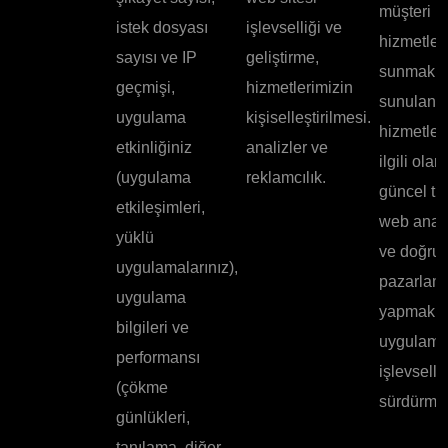
müşteri
istek dosyası
işlevselliği ve
hizmetleri
sayısı ve IP
geliştirme,
sunmak v
geçmişi,
hizmetlerimizin
sunulan
uygulama
kişiselleştirilmesi.
hizmetler
etkinliğiniz
analizler ve
ilgili olar
(uygulama
reklamcılık.
güncel tu
etkileşimleri,
web anali
yüklü
ve doğru
uygulamalarınız),
pazarlam
uygulama
yapmak v
bilgileri ve
uygulam
performansı
işlevselli
(çökme
sürdürmek
günlükleri,
tanılama, diğer