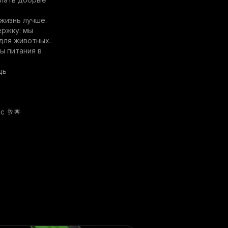
жизнь лучше.
ержку: мы
для животных.
ы питания в
щь
с 🥂🌟