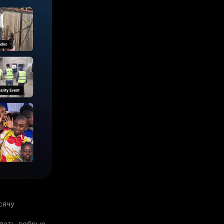
сячу
елать добрые