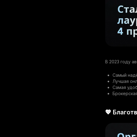
В 2023 году а
Самый над
Лучшая онл
Самая удоб
Брокерска
💖 Благот