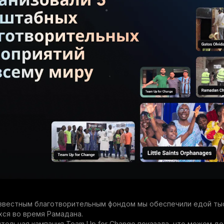
известным благотворительным фондом мы обеспечили едой ты
ся во время Рамадана.
тельная кампания Team Up for Change показала, что можем д