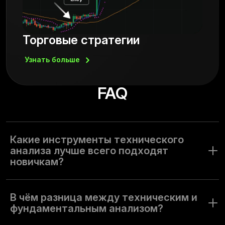
Торговые стратегии
Узнать
больше
FAQ
Какие инструменты технического
анализа лучше всего подходят
новичкам?
Новичкам лучше начать с простых, но эффективных
инструментов платформы. Рекомендуем попробовать:
В чём разница между техническим и
Простая скользящая средняя (SMA). Это трендовый
фундаментальным анализом?
индикатор, который помогает определить
направление рынка. Он сглаживает ценовые данные и