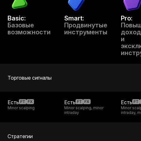
Basic:
Smart:
Pro:
Базовые
Продвинутые
Повыш
возможности
инструменты
доход
и
экскл
инстр
Торговые сигналы
Есть
Есть
Есть
Minor scalping
Minor scalping, minor
Minor scal
intraday
intraday, 
Стратегии