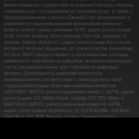
финансовыми инструментами на данном Сайте вы обязаны
ознакомиться с Соглашением об оказании услуг, а также с
Предупреждением о рисках.
Данный Сайт принадлежит и
управляется лицензированным финансовым дилером
Aollikus Limited, номер компании 40131, адрес регистрации
1276, Govant Building, Kumul Highway, Port Vila, Republic of
Vanuatu. Saledo Global LLC (адрес регистрации Euro House,
Richmond Hill Road, Kingstown, St. Vincent and the Grenadines,
P.O. Box 2897) предоставляет услуги клиентам, которые
занимаются торговлей на цифровых активах и используют
счета, предназначенные для торговли на цифровых
активах. Деятельность компаний полностью
лицензирована в соответствии с законодательством
страны регистрации. Агентами компании являются:
VISEPOINT LIMITED, регистрационный номер C 94716, адрес
регистрации: 123, Melita Street, Valletta, VLT 1123, Malta; и
MARTIQUE LIMITED, регистрационный номер HE 43318,
адрес регистрации: Kypranoros, 13, EVI BUILDING, 2nd floor,
Flat/Office 201, 1061, Nicosia, Cyprus. Данные агенты
предоставляют контент и осуществляют оперативное
управление бизнесом.
Правовая информация
Регуляция