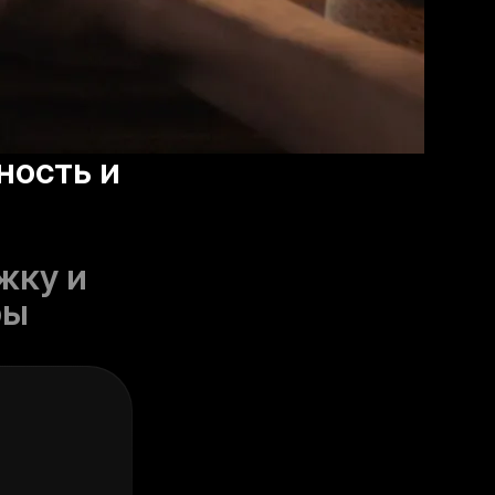
ность и
жку и
ры