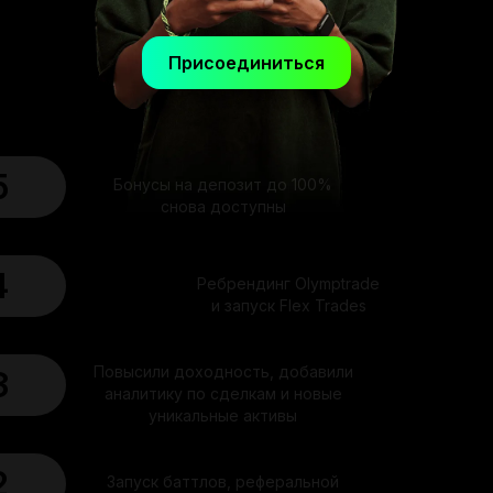
Присоединиться
5
Бонусы на депозит до 100%
снова доступны
4
Ребрендинг Olymptrade
и запуск Flex Trades
Повысили доходность, добавили
3
аналитику по сделкам и новые
уникальные активы
2
Запуск баттлов,
реферальной