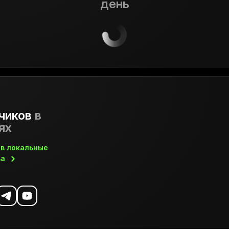
день
чиков
в
ях
 в локальные
ва