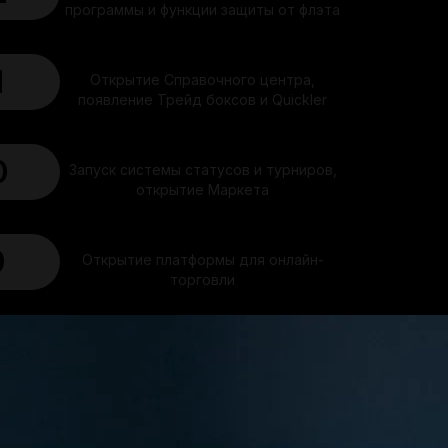
программы
и функции защиты от флэта
1
Открытие Справочного центра,
появление Трейд боксов
и Quickler
0
Запуск системы статусов и турниров,
открытие Маркета
9
Открытие платформы для онлайн-
торговли
8
Запустили ежедневные задания
7
Открытие режима Forex и торговли на