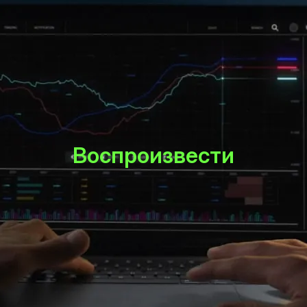
криптоактивах
6
Запуск приложения для iOS, появление
безрисковых сделок
5
Запуск приложения для Android
Воспроизвести
4
Год основания платформы