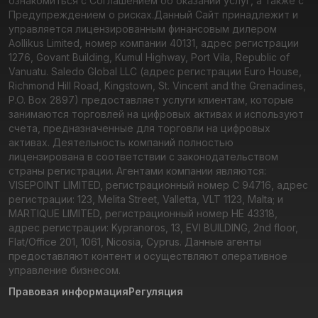
ознакомиться с Соглашением об оказании услуг, а также с
Предупреждением о рисках.
Данный Сайт принадлежит и
управляется лицензированным финансовым дилером
Aollikus Limited, номер компании 40131, адрес регистрации
1276, Govant Building, Kumul Highway, Port Vila, Republic of
Vanuatu. Saledo Global LLC (адрес регистрации Euro House,
Richmond Hill Road, Kingstown, St. Vincent and the Grenadines,
P.O. Box 2897) предоставляет услуги клиентам, которые
занимаются торговлей на цифровых активах и используют
счета, предназначенные для торговли на цифровых
активах. Деятельность компаний полностью
лицензирована в соответствии с законодательством
страны регистрации. Агентами компании являются:
VISEPOINT LIMITED, регистрационный номер C 94716, адрес
регистрации: 123, Melita Street, Valletta, VLT 1123, Malta; и
MARTIQUE LIMITED, регистрационный номер HE 43318,
адрес регистрации: Kypranoros, 13, EVI BUILDING, 2nd floor,
Flat/Office 201, 1061, Nicosia, Cyprus. Данные агенты
предоставляют контент и осуществляют оперативное
управление бизнесом.
Правовая информация
Регуляция