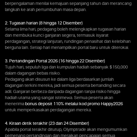
berpengalaman menilai kemajuan sepanjang tahun dan merancang
langkah ke arah pertumbuhan masa depan.
2. Tugasan harian (8 hingga 12 Disember)
Selama lima hari, pedagang boleh melengkapkan tugasan harian
dan membuka kunci ganjaran segera, termasuk isyarat
perdagangan, strategi lanjutan, rundingan penasihat dan kelebihan
berguna lain. Setiap hari menampilkan portal baru untuk diterokai.
3. Pertandingan Portal 2026 (16 hingga 22 Disember)
Tujuh hari, sepuluh liga dan kumpulan hadiah sebanyak $150,000
dalam dagangan bebas risiko.
Pedagang akan disusun ke dalam liga berdasarkan jumlah
dagangan terkini mereka, jadi semua peserta bertanding secara
adil. Ganjaran berbeza daripada dagangan tanpa risiko hingga
hadiah utama yang sangat istimewa. Semua peserta akan
menerima
bonus deposit 110% melalui kod promo Happy2026
untuk memperkasakan perdagangan mereka.
4. Kiraan detik terakhir (23 dan 24 Disember)
Apabila portal terakhir ditutup, Olymptrade akan mengumumkan
pemenang pertandingan dan meraikan pencapaian semua