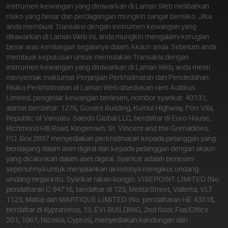
instrumen kewangan yang ditawarkan di Laman Web melibatkan
risiko yang besar dan perdagangan mungkin sangat berisiko. Jika
anda membuat Transaksi dengan instrumen kewangan yang
ditawarkan di Laman Web ini, anda mungkin mengalami kerugian
besar atau kehilangan segalanya dalam Akaun anda. Sebelum anda
membuat keputusan untuk memulakan Transaksi dengan
instrumen kewangan yang ditawarkan di Laman Web, anda mesti
menyemak maklumat Perjanjian Perkhidmatan dan Pendedahan
Risiko.
Perkhidmatan di Laman Web disediakan oleh Aollikus
Limited, pengedar kewangan berlesen, nombor syarikat: 40131,
alamat berdaftar: 1276, Govant Building, Kumul Highway, Port Vila,
Republic of Vanuatu. Saledo Global LLC, berdaftar di Euro House,
Richmond Hill Road, Kingstown, St. Vincent and the Grenadines,
P.O. Box 2897 menyediakan perkhidmatan kepada pelanggan yang
berdagang dalam aset digital dan kepada pelanggan dengan akaun
yang dicalonkan dalam aset digital. Syarikat adalah berlesen
sepenuhnya untuk menjalankan aktivitinya mengikut undang-
undang negara itu. Syarikat rakan kongsi: VISEPOINT LIMITED (No.
pendaftaran C 94716, berdaftar di 123, Melita Street, Valletta, VLT
1123, Malta) dan MARTIQUE LIMITED (No. pendaftaran HE 43318,
berdaftar di Kypranoros, 13, EVI BUILDING, 2nd floor, Flat/Office
201, 1061, Nicosia, Cyprus), menyediakan kandungan dan