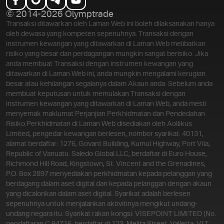
© 2014-2026 Olymptrade
Transaksi ditawarkan oleh Laman Web ini boleh dilaksanakan hanya
oleh dewasa yang kompeten sepenuhnya. Transaksi dengan
instrumen kewangan yang ditawarkan di Laman Web melibatkan
risiko yang besar dan perdagangan mungkin sangat berisiko. Jika
anda membuat Transaksi dengan instrumen kewangan yang
ditawarkan di Laman Web ini, anda mungkin mengalami kerugian
besar atau kehilangan segalanya dalam Akaun anda. Sebelum anda
membuat keputusan untuk memulakan Transaksi dengan
instrumen kewangan yang ditawarkan di Laman Web, anda mesti
menyemak maklumat Perjanjian Perkhidmatan dan Pendedahan
Risiko.
Perkhidmatan di Laman Web disediakan oleh Aollikus
Limited, pengedar kewangan berlesen, nombor syarikat: 40131,
alamat berdaftar: 1276, Govant Building, Kumul Highway, Port Vila,
Republic of Vanuatu. Saledo Global LLC, berdaftar di Euro House,
Richmond Hill Road, Kingstown, St. Vincent and the Grenadines,
P.O. Box 2897 menyediakan perkhidmatan kepada pelanggan yang
berdagang dalam aset digital dan kepada pelanggan dengan akaun
yang dicalonkan dalam aset digital. Syarikat adalah berlesen
sepenuhnya untuk menjalankan aktivitinya mengikut undang-
undang negara itu. Syarikat rakan kongsi: VISEPOINT LIMITED (No.