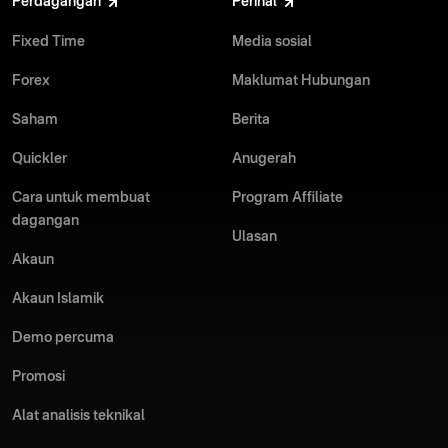
Perdagangan
Perihal
tersedia untuk deposit dan pengeluaran, mula berdagang tidak
perdagangan — Fixed Time Trades dan Forex.
pernah semudah ini.
Fixed Time
Media sosial
Jutaan pedagang di seluruh dunia ternyata tidak tersilap. Mula
Forex
Maklumat Hubungan
berdagang adalah mudah dengan salah satu broker perdagangan
dalam talian terbaik!
Saham
Berita
Quickler
Anugerah
Cara untuk membuat
Program Affiliate
dagangan
Ulasan
Akaun
Akaun Islamik
Demo percuma
Promosi
Alat analisis teknikal