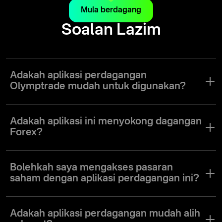
Mula berdagang
Soalan Lazim
Adakah aplikasi perdagangan
Olymptrade mudah untuk digunakan?
Ya. Aplikasi Olymptrade telah direka bentuk untuk memudahkan
pedagang dari semua tahap pengalaman untuk menavigasi antara
Adakah aplikasi ini menyokong dagangan
muka dan menggunakan pelbagai alat perdagangan dengan
Forex?
sebaiknya.
Ya. Aplikasi Olymptrade menawarkan mod perdagangan Forex
serta mod perdagangan lain yang memenuhi keperluan pengguna
Bolehkah saya mengakses pasaran
dengan pelbagai gaya dan pilihan perdagangan.
saham dengan aplikasi perdagangan ini?
Ya. Pada aplikasi Olymptrade, anda akan mendapat akses kepada
pelbagai jenis saham, mata wang, indeks, dan aset lain di pelbagai
Adakah aplikasi perdagangan mudah alih
pasaran seluruh dunia.