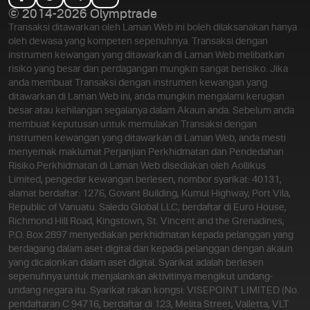
© 2014-2026 Olymptrade
Transaksi ditawarkan oleh Laman Web ini boleh dilaksanakan hanya
oleh dewasa yang kompeten sepenuhnya. Transaksi dengan
instrumen kewangan yang ditawarkan di Laman Web melibatkan
risiko yang besar dan perdagangan mungkin sangat berisiko. Jika
anda membuat Transaksi dengan instrumen kewangan yang
ditawarkan di Laman Web ini, anda mungkin mengalami kerugian
besar atau kehilangan segalanya dalam Akaun anda. Sebelum anda
membuat keputusan untuk memulakan Transaksi dengan
instrumen kewangan yang ditawarkan di Laman Web, anda mesti
menyemak maklumat Perjanjian Perkhidmatan dan Pendedahan
Risiko.
Perkhidmatan di Laman Web disediakan oleh Aollikus
Limited, pengedar kewangan berlesen, nombor syarikat: 40131,
alamat berdaftar: 1276, Govant Building, Kumul Highway, Port Vila,
Republic of Vanuatu. Saledo Global LLC, berdaftar di Euro House,
Richmond Hill Road, Kingstown, St. Vincent and the Grenadines,
P.O. Box 2897 menyediakan perkhidmatan kepada pelanggan yang
berdagang dalam aset digital dan kepada pelanggan dengan akaun
yang dicalonkan dalam aset digital. Syarikat adalah berlesen
sepenuhnya untuk menjalankan aktivitinya mengikut undang-
undang negara itu. Syarikat rakan kongsi: VISEPOINT LIMITED (No.
pendaftaran C 94716, berdaftar di 123, Melita Street, Valletta, VLT