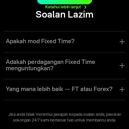
Ketahui lebih
lanjut
Soalan Lazim
Apakah mod Fixed Time?
Mod Fixed Time (FT) adalah mod perdagangan yang membolehkan
pedagang membuat dagangan dengan tempoh yang telah
Adakah perdagangan Fixed Time
ditetapkan, dengan julat antara lima saat sehingga sebulan.
menguntungkan?
Perdagangan Fixed Time boleh memberi keuntungan seperti
mana-mana mod perdagangan lain. Keuntungan sebenar seorang
Yang mana lebih baik — FT atau Forex?
pedagang bergantung pada pendekatan mereka tersendiri dalam
membuat dagangan serta bagaimana mereka menggunakan
Mod perdagangan FT dan Forex masing-masing direka untuk
strategi dagangan dan pengalaman mereka dalam perdagangan.
memenuhi pilihan individu dan objektif kewangan setiap pedagang.
Jika anda tidak menemui jawapan kepada soalan anda, pasukan
sokongan 24/7 kami berbesar hati untuk membantu anda.