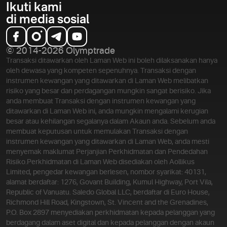
Ikuti kami
di media sosial
© 2014-2026 Olymptrade
Transaksi ditawarkan oleh Laman Web ini boleh dilaksanakan hanya
oleh dewasa yang kompeten sepenuhnya. Transaksi dengan
instrumen kewangan yang ditawarkan di Laman Web melibatkan
risiko yang besar dan perdagangan mungkin sangat berisiko. Jika
anda membuat Transaksi dengan instrumen kewangan yang
ditawarkan di Laman Web ini, anda mungkin mengalami kerugian
besar atau kehilangan segalanya dalam Akaun anda. Sebelum anda
membuat keputusan untuk memulakan Transaksi dengan
instrumen kewangan yang ditawarkan di Laman Web, anda mesti
menyemak maklumat Perjanjian Perkhidmatan dan Pendedahan
Risiko.
Perkhidmatan di Laman Web disediakan oleh Aollikus
Limited, pengedar kewangan berlesen, nombor syarikat: 40131,
alamat berdaftar: 1276, Govant Building, Kumul Highway, Port Vila,
Republic of Vanuatu. Saledo Global LLC, berdaftar di Euro House,
Richmond Hill Road, Kingstown, St. Vincent and the Grenadines,
P.O. Box 2897 menyediakan perkhidmatan kepada pelanggan yang
berdagang dalam aset digital dan kepada pelanggan dengan akaun