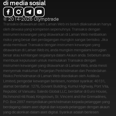
di media sosial
© 2014-2026 Olymptrade
Transaksi ditawarkan oleh Laman Web ini boleh dilaksanakan hanya
oleh dewasa yang kompeten sepenuhnya. Transaksi dengan
instrumen kewangan yang ditawarkan di Laman Web melibatkan
risiko yang besar dan perdagangan mungkin sangat berisiko. Jika
anda membuat Transaksi dengan instrumen kewangan yang
ditawarkan di Laman Web ini, anda mungkin mengalami kerugian
besar atau kehilangan segalanya dalam Akaun anda. Sebelum anda
membuat keputusan untuk memulakan Transaksi dengan
instrumen kewangan yang ditawarkan di Laman Web, anda mesti
menyemak maklumat Perjanjian Perkhidmatan dan Pendedahan
Risiko.
Perkhidmatan di Laman Web disediakan oleh Aollikus
Limited, pengedar kewangan berlesen, nombor syarikat: 40131,
alamat berdaftar: 1276, Govant Building, Kumul Highway, Port Vila,
Republic of Vanuatu. Saledo Global LLC, berdaftar di Euro House,
Richmond Hill Road, Kingstown, St. Vincent and the Grenadines,
P.O. Box 2897 menyediakan perkhidmatan kepada pelanggan yang
berdagang dalam aset digital dan kepada pelanggan dengan akaun
yang dicalonkan dalam aset digital. Syarikat adalah berlesen