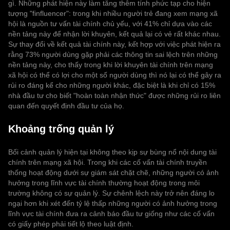
gì. Những phát hiện này làm tăng thêm tính phức tạp cho hiện
tượng "finfluencer": trong khi nhiều người trẻ đang xem mạng xã
hội là nguồn tư vấn tài chính chủ yếu, với 41% chỉ dựa vào các
nền tảng này để nhận lời khuyên, kết quả lại có vẻ rất khác nhau.
Sự thay đổi về kết quả tài chính này, kết hợp với việc phát hiện ra
rằng 73% người dùng gặp phải các thông tin sai lệch trên những
nền tảng này, cho thấy trong khi lời khuyên tài chính trên mạng
xã hội có thể có lợi cho một số người dùng thì nó lại có thể gây ra
rủi ro đáng kể cho những người khác, đặc biệt là khi chỉ có 15%
nhà đầu tư cho biết "hoàn toàn nhận thức" được những rủi ro liên
quan đến quyết định đầu tư của họ.
Khoảng trống quản lý
Bối cảnh quản lý hiện tại không theo kịp sự bùng nổ nội dung tài
chính trên mạng xã hội. Trong khi các cố vấn tài chính truyền
thống hoạt động dưới sự giám sát chặt chẽ, những người có ảnh
hưởng trong lĩnh vực tài chính thường hoạt động trong môi
trường không có sự quản lý. Sự chênh lệch này trở nên đáng lo
ngại hơn khi xét đến tỷ lệ thấp những người có ảnh hưởng trong
lĩnh vực tài chính đưa ra cảnh báo đầu tư giống như các cố vấn
có giấy phép phải tiết lộ theo luật định.