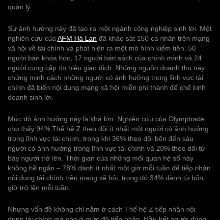
quản lý.
Sự ảnh hưởng này đã tạo ra một ngành công nghiệp sinh lời. Một
nghiên cứu của
AFM Hà Lan
đã khảo sát 150 cá nhân trên mạng
xã hội về tài chính và phát hiện ra một mô hình kiếm tiền: 50
người bán khóa học, 17 người bán sách của chính mình và 24
người cung cấp tín hiệu giao dịch. Những nguồn doanh thu này
chứng minh cách những người có ảnh hưởng trong lĩnh vực tài
chính đã biến nội dung mạng xã hội miễn phí thành đế chế kinh
doanh sinh lời.
Mức độ ảnh hưởng này là khá lớn. Nghiên cứu của Olymptrade
cho thấy 94% Thế hệ Z theo dõi ít ‌‌nhất một người có ảnh hưởng
trong lĩnh vực tài chính, trong khi 36% theo dõi bốn đến sáu
người có ảnh hưởng trong lĩnh vực tài chính và 20% theo dõi từ
bảy người trở lên. Thời gian của những mối quan hệ số này
không hề ngắn – 78% dành ít nhất một giờ mỗi tuần để tiếp nhận
nội dung tài chính trên mạng xã hội, trong đó 34% dành từ bốn
giờ trở lên mỗi tuần.
Nhưng vấn đề không chỉ nằm ở cách Thế hệ Z tiếp nhận nội
dung tài chính mà còn ở mức độ tiếp nhận. Hầu hết người dùng