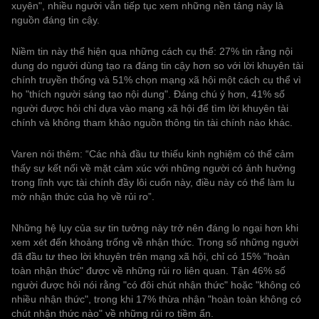
xuyên", nhiều người vẫn tiếp tục xem những nền tảng này là
nguồn đáng tin cậy.
Niềm tin này thể hiện qua những cách cụ thể: 27% tin rằng nội
dung do người dùng tạo ra đáng tin cậy hơn so với lời khuyên tài
chính truyền thống và 51% chọn mạng xã hội một cách cụ thể vì
họ "thích người sáng tạo nội dung". Đáng chú ý hơn, 41% số
người được hỏi chỉ dựa vào mạng xã hội để tìm lời khuyên tài
chính và không tham khảo nguồn thông tin tài chính nào khác.
Varen nói thêm: “Các nhà đầu tư thiếu kinh nghiệm có thể cảm
thấy sự kết nối về mặt cảm xúc với những người có ảnh hưởng
trong lĩnh vực tài chính đầy lôi cuốn này, điều này có thể làm lu
mờ nhận thức của họ về rủi ro”.
Những hệ lụy của sự tin tưởng này trở nên đáng lo ngại hơn khi
xem xét đến khoảng trống về nhận thức. Trong số những người
đã đầu tư theo lời khuyên trên mạng xã hội, chỉ có 15% "hoàn
toàn nhận thức" được về những rủi ro liên quan. Tận 46% số
người được hỏi nói rằng "có đôi chút nhận thức" hoặc "không có
nhiều nhận thức", trong khi 17% thừa nhận "hoàn toàn không có
chút nhận thức nào" về những rủi ro tiềm ẩn.