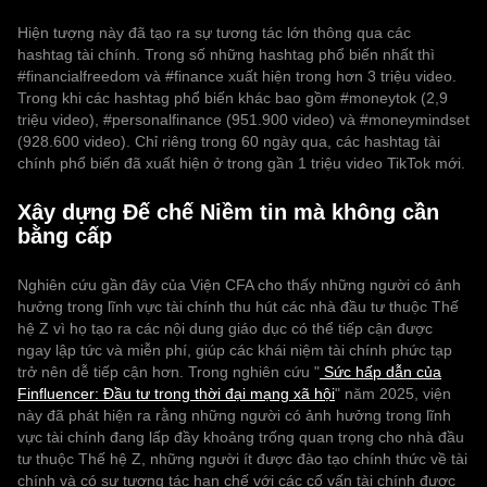
Hiện tượng này đã tạo ra sự tương tác lớn thông qua các
hashtag tài chính. Trong số những hashtag phổ biến nhất thì
#financialfreedom và #finance xuất hiện trong hơn 3 triệu video.
Trong khi các hashtag phổ biến khác bao gồm #moneytok (2,9
triệu video), #personalfinance (951.900 video) và #moneymindset
(928.600 video). Chỉ riêng trong 60 ngày qua, các hashtag tài
chính phổ biến đã xuất hiện ở trong gần 1 triệu video TikTok mới.
Xây dựng Đế chế Niềm tin mà không cần
bằng cấp
Nghiên cứu gần đây của Viện CFA cho thấy những người có ảnh
hưởng trong lĩnh vực tài chính thu hút các nhà đầu tư thuộc Thế
hệ Z vì họ tạo ra các nội dung giáo dục có thể tiếp cận được
ngay lập tức và miễn phí, giúp các khái niệm tài chính phức tạp
trở nên dễ tiếp cận hơn. Trong nghiên cứu "
Sức hấp dẫn của
Finfluencer: Đầu tư trong thời đại mạng xã hội
" năm 2025, viện
này đã phát hiện ra rằng những người có ảnh hưởng trong lĩnh
vực tài chính đang lấp đầy khoảng trống quan trọng cho nhà đầu
tư thuộc Thế hệ Z, những người ít được đào tạo chính thức về tài
chính và có sự tương tác hạn chế với các cố vấn tài chính được