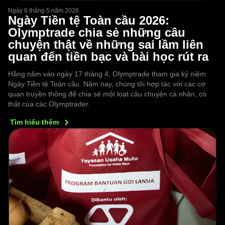
Ngày 6 tháng 5 năm 2026
Ngày Tiền tệ Toàn cầu 2026:
Olymptrade chia sẻ những câu
chuyện thật về những sai lầm liên
quan đến tiền bạc và bài học rút ra
Hằng năm vào ngày 17 tháng 4, Olymptrade tham gia kỷ niệm
Ngày Tiền tệ Toàn cầu. Năm nay, chúng tôi hợp tác với các cơ
quan truyền thông để chia sẻ một loạt câu chuyện cá nhân, có
thật của các Olymptrader.
Tìm hiểu
thêm