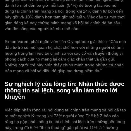
dành từ một đến ba giờ mỗi tuần (54%) để tương tác vào nội
dung tài chính trên mạng xã hội, trong khi 24% dành từ bốn đến
bảy giờ và 10% dành hơn tám giờ mỗi tuần. Việc đầu tư một thời
gian đáng kể này chứng minh mạng xã hội tài chính đã ăn sâu
vào đời sống của người trẻ như thế nào.
Simon Varen, phát ngôn viên của Olymptrade giải thích: “Các nhà
đầu tư trẻ có mối quan hệ chặt chẽ hơn với những người có ảnh
hưởng trong lĩnh vực tài chính so với các cố vấn truyền thống vì
phong cách của họ mang lại cảm giác chân thật và gần gũi.
Những người trẻ này nhìn thấy chính mình trong những cá nhân
trên mạng xã hội và điều đó giúp tạo dựng niềm tin.”
Sự nghịch lý của lòng tin: Nhận thức được
thông tin sai lệch, song vẫn làm theo lời
khuyên
Việc tiếp nhận rộng rãi nội dung tài chính trên mạng xã hội đã tạo
ra một nghịch lý: trong khi 73% người dùng Thế hệ Z báo cáo
rằng họ gặp phải thông tin tài chính sai lệch trên những nền tảng
này, trong đó 62% "thỉnh thoảng" gặp phải và 11% là "thường