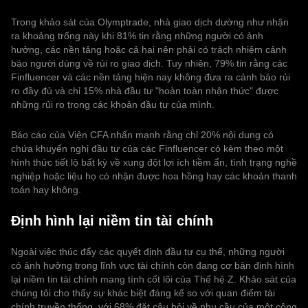
Trong khảo sát của Olymptrade, nhà giao dịch dường như nhận
ra khoảng trống này khi 81% tin rằng những người có ảnh
hưởng, các nền tảng hoặc cả hai nên phải có trách nhiệm cảnh
báo người dùng về rủi ro giao dịch. Tuy nhiên, 79% tin rằng các
Finfluencer và các nền tảng hiện nay không đưa ra cảnh báo rủi
ro đầy đủ và chỉ 15% nhà đầu tư "hoàn toàn nhận thức" được
những rủi ro trong các khoản đầu tư của mình.
Báo cáo của Viện CFA nhấn mạnh rằng chỉ 20% nội dung có
chứa khuyến nghị đầu tư của các Finfluencer có kèm theo một
hình thức tiết lộ bất kỳ về xung đột lợi ích tiềm ẩn, tình trạng nghề
nghiệp hoặc liệu họ có nhận được hoa hồng hay các khoản thanh
toán hay không.
Định hình lại niềm tin tài chính
Ngoài việc thúc đẩy các quyết định đầu tư cụ thể, những người
có ảnh hưởng trong lĩnh vực tài chính còn đang cơ bản định hình
lại niềm tin tài chính mang tính cốt lõi của Thế hệ Z. Khảo sát của
chúng tôi cho thấy sự khác biệt đáng kể so với quan điểm tài
chính truyền thống, với 68% đặt câu hỏi về nhu cầu của một công