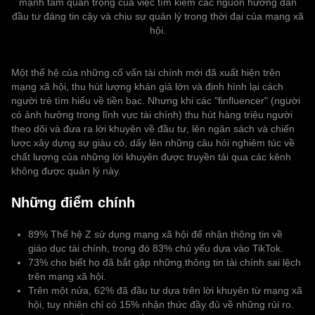
mạnh tầm quan trọng của việc tìm kiếm các nguồn hướng dẫn
đầu tư đáng tin cậy và chịu sự quản lý trong thời đại của mạng xã
hội.
Một thế hệ của những cố vấn tài chính mới đã xuất hiện trên
mạng xã hội, thu hút lượng khán giả lớn và định hình lại cách
người trẻ tìm hiểu về tiền bạc. Nhưng khi các "finfluencer" (người
có ảnh hưởng trong lĩnh vực tài chính) thu hút hàng triệu người
theo dõi và đưa ra lời khuyên về đầu tư, lên ngân sách và chiến
lược xây dựng sự giàu có, dấy lên những câu hỏi nghiêm túc về
chất lượng của những lời khuyên được truyền tải qua các kênh
không được quản lý này.
Những điểm chính
89% Thế hệ Z sử dụng mạng xã hội để nhận thông tin về
giáo dục tài chính, trong đó 83% chủ yếu dựa vào TikTok.
73% cho biết họ đã bắt gặp những thông tin tài chính sai lệch
trên mạng xã hội.
Trên một nửa, 62% đã đầu tư dựa trên lời khuyên từ mạng xã
hội, tuy nhiên chỉ có 15% nhận thức đầy đủ về những rủi ro.