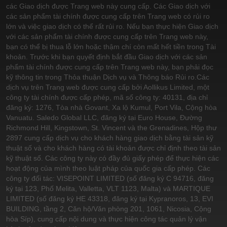
các Giao dịch được Trang web này cung cấp. Các Giao dịch với
các sản phẩm tài chính được cung cấp trên Trang web có rủi ro
lớn và việc giao dịch có thể rất rủi ro. Nếu bạn thực hiện Giao dịch
với các sản phẩm tài chính được cung cấp trên Trang web này,
bạn có thể bị thua lỗ lớn hoặc thậm chí còn mất hết tiền trong Tài
khoản. Trước khi bạn quyết định bắt đầu Giao dịch với các sản
phẩm tài chính được cung cấp trên Trang web này, bạn phải đọc
kỹ thông tin trong Thỏa thuận Dịch vụ và Thông báo Rủi ro.
Các
dịch vụ trên Trang web được cung cấp bởi Aollikus Limited, một
công ty tài chính được cấp phép, mã số công ty: 40131, địa chỉ
đăng ký: 1276, Tòa nhà Govant, Xa lộ Kumul, Port Vila, Cộng hòa
Vanuatu. Saledo Global LLC, đăng ký tại Euro House, Đường
Richmond Hill, Kingstown, St. Vincent và the Grenadines, Hộp thư
2897 cung cấp dịch vụ cho khách hàng giao dịch bằng tài sản kỹ
thuật số và cho khách hàng có tài khoản được chỉ định theo tài sản
kỹ thuật số. Các công ty này có đầy đủ giấy phép để thực hiện các
hoạt động của mình theo luật pháp của quốc gia cấp phép. Các
công ty đối tác: VISEPOINT LIMITED (số đăng ký C 94716, đăng
ký tại 123, Phố Melita, Valletta, VLT 1123, Malta) và MARTIQUE
LIMITED (số đăng ký HE 43318, đăng ký tại Kypranoros, 13, EVI
BUILDING, tầng 2, Căn hộ/Văn phòng 201, 1061, Nicosia, Cộng
hòa Síp), cung cấp nội dung và thực hiện công tác quản lý vận