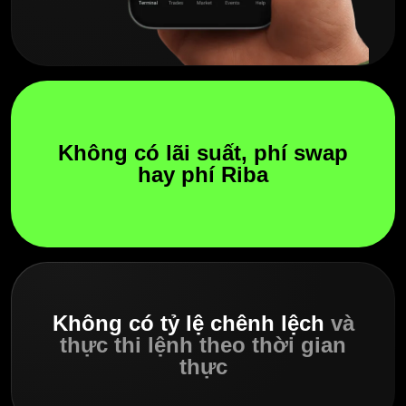
Không có lãi suất, phí swap
hay phí Riba
Không có tỷ lệ chênh lệch
và
thực thi lệnh theo thời gian
thực