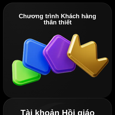
Chương trình Khách hàng
thân thiết
Tài khoản Hồi giáo