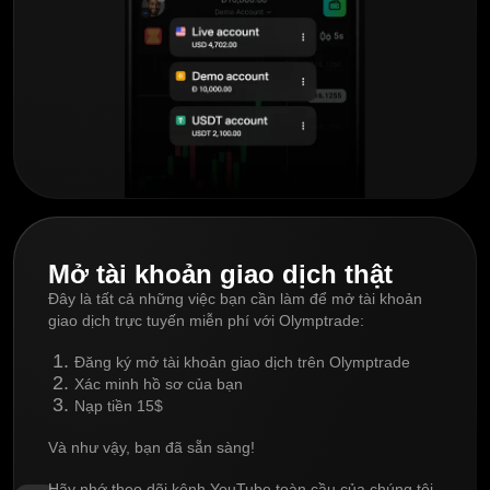
Mở tài khoản giao dịch thật
Đây là tất cả những việc bạn cần làm để mở tài khoản
giao dịch trực tuyến miễn phí với Olymptrade:
Đăng ký mở tài khoản giao dịch trên Olymptrade
Xác minh hồ sơ của bạn
Nạp tiền 15$
Và như vậy, bạn đã sẵn sàng!
Hãy nhớ theo dõi kênh YouTube toàn cầu của chúng tôi