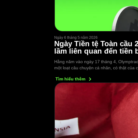
Ngày 6 tháng 5 năm 2026
Ngày Tiền tệ Toàn cầu 
lầm liên quan đến tiền b
Hằng năm vào ngày 17 tháng 4, Olymptrade
một loạt câu chuyện cá nhân, có thật của 
Tìm hiểu
thêm