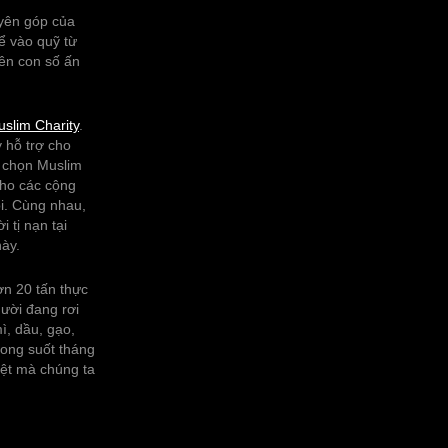
uyên góp của
ể vào quỹ từ
lên con số ấn
slim Charity
.
 hỗ trợ cho
i chọn Muslim
cho các cộng
ôi. Cùng nhau,
 tị nạn tại
ày.
n 20 tấn thực
ười đang rơi
ì, dầu, gạo,
rong suốt tháng
iệt mà chúng ta