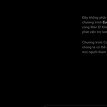
Đây không phải 
chương trình
Ev
cùng Misr El Kh
phát viện trợ l
Chương trình C
chúng ta có thể
mọi người tham 