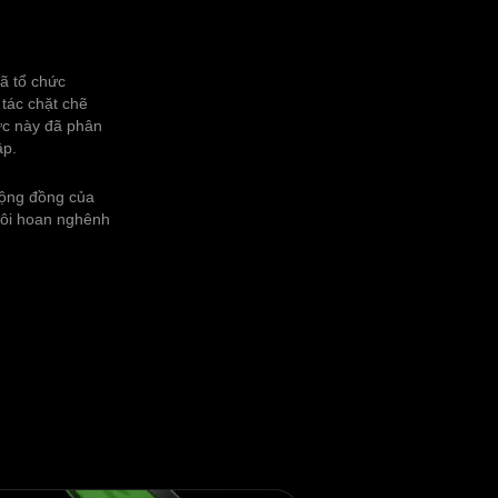
ã tổ chức
tác chặt chẽ
ức này đã phân
ập.
cộng đồng của
tôi hoan nghênh