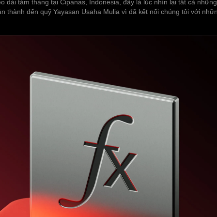
éo dài tám tháng tại Cipanas, Indonesia, đây là lúc nhìn lại tất cả nhữ
chân thành đến quỹ Yayasan Usaha Mulia vì đã kết nối chúng tôi với nh