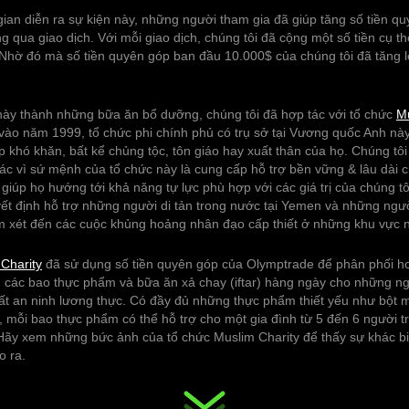
gian diễn ra sự kiện này, những người tham gia đã giúp tăng số tiền q
 qua giao dịch. Với mỗi giao dịch, chúng tôi đã cộng một số tiền cụ th
 Nhờ đó mà số tiền quyên góp ban đầu 10.000$ của chúng tôi đã tăng 
 này thành những bữa ăn bổ dưỡng, chúng tôi đã hợp tác với tổ chức
Mu
vào năm 1999, tổ chức phi chính phủ có trụ sở tại Vương quốc Anh này
 khó khăn, bất kể chủng tộc, tôn giáo hay xuất thân của họ. Chúng tô
tác vì sứ mệnh của tổ chức này là cung cấp hỗ trợ bền vững & lâu dài 
giúp họ hướng tới khả năng tự lực phù hợp với các giá trị của chúng t
ết định hỗ trợ những người di tản trong nước tại Yemen và những người
 xét đến các cuộc khủng hoảng nhân đạo cấp thiết ở những khu vực n
Charity
đã sử dụng số tiền quyên góp của Olymptrade để phân phối hơ
các bao thực phẩm và bữa ăn xả chay (iftar) hàng ngày cho những ng
ất an ninh lương thực. Có đầy đủ những thực phẩm thiết yếu như bột m
, mỗi bao thực phẩm có thể hỗ trợ cho một gia đình từ 5 đến 6 người t
. Hãy xem những bức ảnh của tổ chức Muslim Charity để thấy sự khác b
o ra.