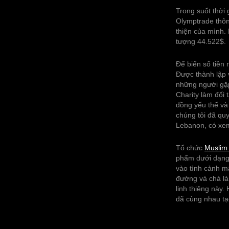
Trong suốt thời 
Olymptrade thông
thiện của mình.
tượng 44.522$.
Để biến số tiền
Được thành lập 
những người gặp
Charity làm đối 
đồng yếu thế và 
chúng tôi đã quy
Lebanon, có xem
Tổ chức
Muslim 
phẩm dưới dạng 
vào tình cảnh m
đường và chà là
linh thiêng này
đã cùng nhau tạ