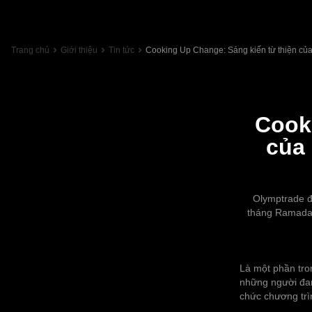
Trang chủ
Giới thiệu
Tin tức
Cooking Up Change: Sáng kiến từ thiện củ
Cook
của
Olymptrade đ
tháng Ramadan
Là một phần tro
những người đan
chức chương tr