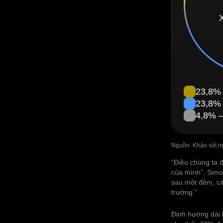
23,8% 
23,8% 
4,8% 
Nguồn: Khảo sát 
“Điều chúng ta đ
của mình”, Simon
sau một đêm, cá
trường.”
Định hướng dài 