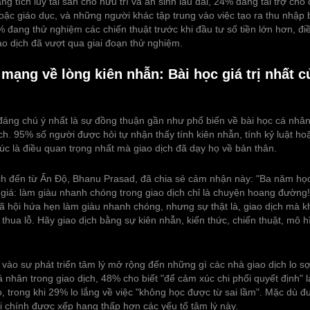
g tích lũy tài sản cho hưu trí và an sinh lâu dài, 24% đang tài trợ cho
oặc giáo dục, và những người khác tập trung vào việc tạo ra thu nhập
% đang thử nghiệm các chiến thuật trước khi đầu tư số tiền lớn hơn, đi
ao dịch đã vượt qua giai đoạn thử nghiệm.
mạng về lòng kiên nhẫn: Bài học giá trị nhất c
 đáng chú ý nhất là sự đồng thuận gần như phổ biến về bài học cá nhâ
ch. 95% số người được hỏi tự nhận thấy tính kiên nhẫn, tính kỷ luật h
úc là điều quan trọng nhất mà giao dịch đã dạy họ về bản thân.
ch đến từ Ấn Độ, Bhanu Prasad, đã chia sẻ cảm nhận này: "Ba năm học 
 giá: làm giàu nhanh chóng trong giao dịch chỉ là chuyện hoang đường
ã hội hứa hẹn làm giàu nhanh chóng, nhưng sự thật là, giao dịch mà k
n thua lỗ. Hãy giao dịch bằng sự kiên nhẫn, kiến ‌‌thức, chiến thuật, mô 
vào sự phát triển tâm lý mở rộng đến những gì các nhà giao dịch lo sợ
cá nhân trong giao dịch, 48% cho biết "để cảm xúc chi phối quyết định"
, trong khi 29% lo lắng về việc "không học được từ sai lầm". Mặc dù đ
i chính được xếp hạng thấp hơn các yếu tố tâm lý này.