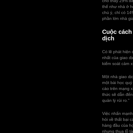
cho thấy 29% đan
thể như nhà ở h
chú ý, chỉ có 14
phần lớn nhà gi
Cuộc cách 
dịch
Có lẽ phát hiện
nhất của giao dị
kiểm soát cảm x
Một nhà giao dị
một bài học quý
cáo trên mạng x
‌‌thức sẽ dẫn đế
quản lý rủi ro."
Việc nhấn mạnh 
hỏi về thất bại 
hàng đầu của họ
nhưng thua lỗ tà