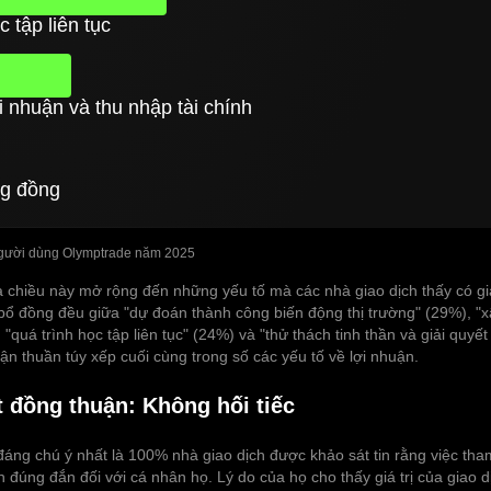
c tập liên tục
i nhuận và thu nhập tài chính
g đồng
người dùng Olymptrade năm 2025
 chiều này mở rộng đến những yếu tố mà các nhà giao dịch thấy có giá 
ổ đồng đều giữa "dự đoán thành công biến động thị trường" (29%), "
, "quá trình học tập liên tục" (24%) và "thử thách tinh thần và giải quyế
ận thuần túy xếp cuối cùng trong số các yếu tố về lợi nhuận.
 đồng thuận: Không hối tiếc
đáng chú ý nhất là 100% nhà giao dịch được khảo sát tin rằng việc tha
h đúng đắn đối với cá nhân họ. Lý do của họ cho thấy giá trị của giao d