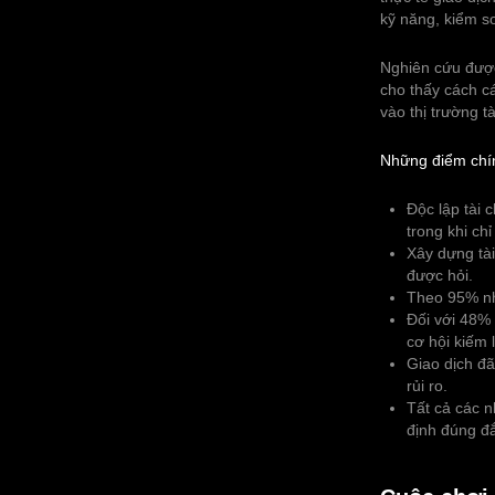
kỹ năng, kiểm s
Nghiên cứu được 
cho thấy cách cá
vào thị trường t
Những điểm chí
Độc lập tài 
trong khi ch
Xây dựng tài
được hỏi.
Theo 95% nhà
Đối với 48% 
cơ hội kiếm 
Giao dịch đã
rủi ro.
Tất cả các n
định đúng đắ