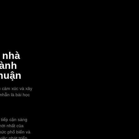
 nhà
hành
nhuận
ủ cảm xúc và xây
nhẫn là bài học
 tiếp cận sáng
mới nhất của
hức phổ biến và
việc phát triển