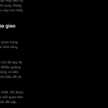
 các mục tiêu cụ
 bổ sung. Đáng
ều này cho thấy
ủa giao
n quan trọng
oặc khả năng
hỏi đã dạy tôi
! Nhiều quảng
hông có kiến
hình biểu đồ và
 nhất. Khi được
 là mối quan tâm
ược đề cập,