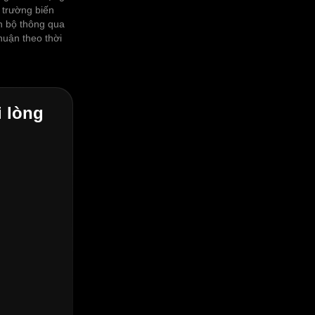
 trường biến
ến bộ thông qua
nhuận theo thời
 lòng