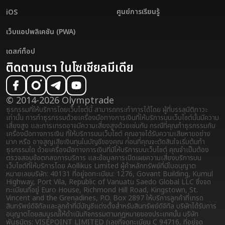
ศูนย์การเรียนรู้
iOS
เว็บแอปพลิเคชัน (PWA)
เดสก์ท็อป
ติดตามเรา ในโซเชียลมีเดีย
© 2014-2026 Olymptrade
ธุรกรรมที่ให้บริการโดยเว็บไซต์นี้ สามารถกระทำการได้โดย ผู้ที่บรรลุนิติภาวะ
เท่านั้น การทำธุรกรรมด้วยเครื่องมือทางการเงินที่ให้บริการบนเว็บไซต์นั้นมีความ
เสี่ยงสูง และการเทรดอาจมีความเสี่ยงสูงด้วยเช่นกัน กรณีที่คุณทำธุรกรรมกับ
เครื่องมือทางการเงิน ที่ให้บริการบนเว็บไซต์ คุณอาจได้รับความเสียหายอย่าง
มาก หรือ อาจสูญเสียเงินทุนในบัญชีของคุณ ก่อนที่คุณจะตัดสินใจเริ่มต้นทำ
ธุรกรรมใด ด้วยเครื่องมือทางการเงินที่มีให้บริการบนเว็บไซต์ คุณจำเป็นต้อง
ตรวจสอบข้อตกลงการบริการ และข้อมูลการเปิดเผยความเสี่ยง
บริการบน
เว็บไซต์ที่ให้บริการโดย Aollikus Limited ผู้ค้าหลักทรัพย์ที่มีใบอนุญาต
หมายเลขบริษัท: 40131 ที่อยู่จดทะเบียน: 1276, Govant Building, Kumul
Highway, Port Vila, Republic of Vanuatu Saedo Global LLC ซึ่งจด
ทะเบียนที่อยู่ Euro House, Richmond Hill Road, Kingstown, St.
Vincent and the Grenadines, P.O. Box 2897 ให้บริการลูกค้าที่เทรด
สินทรัพย์ดิจิทัลและลูกค้าที่มีบัญชีแต่งตั้งสำหรับสินทรัพย์ดิจิทัล บริษัทได้รับการ
อนุญาตโดยสมบูรณ์ให้ดำเนินกิจกรรมตามกฎหมายของประเทศนั้น บริษัท
พันธมิตร: VISEPOINT LIMITED (เลขที่จดทะเบียน C 94716, ที่อยู่จด