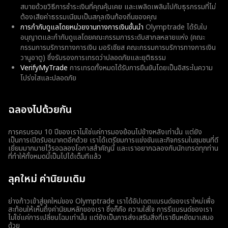
สบายด้วยวิธีการชำระเงินที่คุณคุ้นเคย และเพลิดเพลินไปกับธุรกรรมที่ไม่
ต้องเสียค่าธรรมเนียมเป็นสกุลเงินท้องถิ่นของคุณ
การกำกับดูแลโดยหน่วยงานทางการเงินชั้นนำ
Olymptrade ได้รับใบ
อนุญาตและกำกับดูแลโดยคณะกรรมการระดับสากลหลายแห่ง (คณะ
กรรมการบริการทางการเงิน มอริเชียส คณะกรรมการบริการทางการเงิน
วานูอาตู) ซึ่งรับรองการเทรดว่าปลอดภัยและยุติธรรม
VerifyMyTrade
การเทรดทั้งหมดได้รับการยืนยันโดยเป็นอิสระในความ
โปร่งใสและปลอดภัย
ฉลองไปด้วยกัน
การครบรอบ 10 ปีของเราไม่ใช่แค่การมองย้อนไปข้างหลังเท่านั้น แต่ยัง
เป็นการเปิดรับอนาคตอีกด้วย เราได้เตรียมการแข่งขันและกิจกรรมในชุมชนที่ดี
เยี่ยมมากมายไว้รอฉลองโอกาสสำคัญนี้ และเราอยากฉลองกับนักเทรดทุกท่าน
ที่ทำให้ทั้งหมดนี้เป็นไปได้เต็มทีแล้ว
ลุคใหม่ ค่านิยมเดิม
ย่างก้าวเข้าสู่ยุคใหม่ของ Olymptrade เราได้อัปเดตแบรนด์ของเราใหม่เพื่อ
สะท้อนให้เห็นถึงค่านิยมหลักของเรา ซึ่งก็คือ ความใส่ใจ การรีแบรนด์ของเรา
ไม่ใช่แค่การเปลี่ยนโฉมเท่านั้น แต่ยังเป็นการส่งเสริมสิ่งที่เรายืนหยัดมาเสมอ
ด้วย