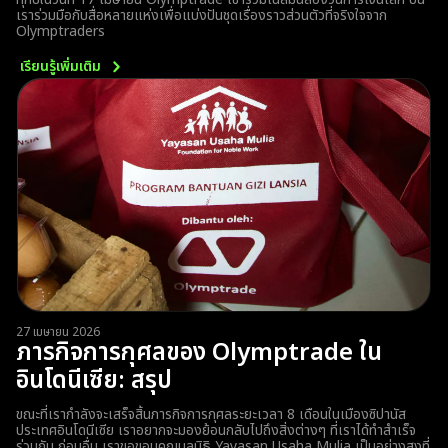
เราร่วมมือกับสื่อหลายแห่งเพื่อแบ่งปันชุดเรื่องราวส่วนตัวที่จริงใจจาก
Olymptraders
เรียนรู้เพิ่มเติม
27 เมษายน 2026
ภารกิจการกุศลของ Olymptrade ใน
อินโดนีเซีย: สรุป
ขณะที่เรากำลังจะเสร็จสิ้นภารกิจการกุศลระยะเวลา 8 เดือนในเมืองซิปานัส
ประเทศอินโดนีเซีย เราอยากจะมองย้อนกลับไปถึงสิ่งต่างๆ ที่เราได้ทำสำเร็จ
ร่วมกัน ก่อนอื่น เราขอขอบคุณมูลนิธิ Yayasan Usaha Mulia เป็นอย่างสูงที่