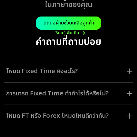
ในภาษาของคุณ
ติดต่อฝ่ายช่วยเหลือลูกค้า
เรียนรู้เพิ่มเติม
คำถามที่ถามบ่อย
โหมด Fixed Time คืออะไร?
โหมด Fixed Time (FT) เป็นโหมดการเทรดที่ช่วยให้นักเทรดสามารถเทรดใน
ระยะเวลาที่ตั้งค่าไว้ล่วงหน้า ซึ่งสามารถตั้งเวลาสั้นหรือยาวได้ตามต้องการจาก
การเทรด Fixed Time ทำกำไรได้หรือไม่?
5 วินาทีจนถึงระยะเวลาสูงสุดที่ 1 เดือน
การเทรดโหมด Fixed Time สามารถทำกำไรได้พอ ๆ กับโหมดอื่น ๆ กำไรที่นัก
เทรดได้รับจริงจะขึ้นอยู่กับวิธีดำเนินการคำสั่งเทรดของแต่ละบุคคล และการนำ
โหมด FT หรือ Forex โหมดไหนดีกว่ากัน?
กลยุทธ์และประสบการณ์เข้ามาประยุกต์ใช้ในการเทรด
โหมดการเทรด FT และ Forex ออกแบบมาให้เหมาะสมกับความชอบและ
วัตถุประสงค์ทางการเงินของนักเทรดแต่ละคน