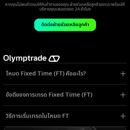
หากคุณไม่พบคำตอบให้กับคำถามของคุณ ฝ่ายช่วยเหลือลูกค้าของเราพร้อมให้
บริการคุณเสมอตลอด 24 ชั่วโมง
ติดต่อฝ่ายช่วยเหลือลูกค้า
โหมด Fixed Time (FT) คืออะไร?
โหมด Fixed Time (FT) ให้นักเทรดสามารถเทรดโดยกำหนดระยะเวลาในการ
เทรดได้ หากนักเทรดพยากรณ์ราคาสินทรัพย์ไม่ว่าจะขึ้นหรือลงได้อย่างถูกต้อง
ข้อดีของการเทรด Fixed Time (FT)
นักเทรดจะได้รับเงินกำไรที่กำหนดไว้แล้วล่วงหน้า
โหมด FT เหมาะที่สุดสำหรับการเทรดระหว่างวันในระยะเวลาที่สั้น โดยกำหนด
การเทรดในโหมด Fixed Time (FT) ที่ Olymptrade มีข้อดีมากมายดังนี้
ระยะเวลาได้หลากหลายจากน้อยนิดแค่ 1 นาที ถึงสูงสุดที่ 23 ชั่วโมง
วิธีการเริ่มเทรดในโหมด FT
กำไรคงที่: คุณจะรู้ได้ล่วงหน้าว่าจะได้รับกำไรจำนวนเท่าไหร่ในแต่ละคำสั่ง
เทรด
สินทรัพย์ให้เทรดจำนวนมาก: สินทรัพย์หุ้น คริปโต ดัชนี โลหะภัณฑ์ สินค้า
การเปิดคำสั่งเทรดในโหมด Fixed Time (FT) ทำได้ง่าย ๆ ดังนี้