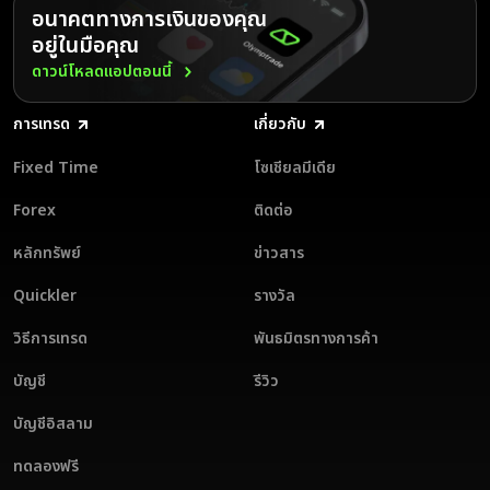
โภคภัณฑ์ และอื่น ๆ
อนาคตทางการเงินของคุณ
สามารถใช้งานคำสั่งซื้อที่รอดำเนินการ การเทรดโดยไร้ความเสี่ยง และ
เลือกโหมด FT และเลือกสินทรัพย์ที่ต้องการ
ยกเลิกคำสั่งเทรดได้
อยู่ในมือคุณ
ตั้งจำนวนเงินเทรดของคุณ
สามารถเข้าใช้งานกลยุทธ์การเทรดโหมด FT จาก Olymptrade ได้
เลือกระยะเวลาให้คำสั่งเทรด
ดาวน์โหลดแอปตอนนี้
พยากรณ์ว่าราคาจะขึ้นหรือลงโดยการเลือกปุ่ม ขึ้น หรือ ลง
การเทรดในโหมด FT เป็นวิธีทำกำไรจากการขึ้นลงของราคาสินทรัพย์ซึ่ง
การเทรด
เกี่ยวกับ
สามารถเข้าถึงได้ ลองเข้าเทรดในบัญชีจริงหรือบัญชีทดลอง ลงทะเบียนตอนนี้
และพบกับสิทธิประโยชน์จากการเทรด FT ในแพลตฟอร์มที่ออกแบบมารองรับ
Fixed Time
โซเชียลมีเดีย
ความต้องการของคุณโดยเฉพาะ!
Forex
ติดต่อ
หลักทรัพย์
ข่าวสาร
Quickler
รางวัล
วิธีการเทรด
พันธมิตรทางการค้า
บัญชี
รีวิว
บัญชีอิสลาม
ทดลองฟรี