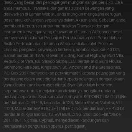
risiko yang besar dan perdagangan mungkin sangat berisiko. Jika
anda membuat Transaksi dengan instrumen kewangan yang
ditawarkan di Laman Web ini, anda mungkin mengalami kerugian
besar atau kehilangan segalanya dalam Akaun anda. Sebelum anda
membuat keputusan untuk memulakan Transaksi dengan
instrumen kewangan yang ditawarkan di Laman Web, anda mesti
menyemak maklumat Perjanjian Perkhidmatan dan Pendedahan
Risiko.
Perkhidmatan di Laman Web disediakan oleh Aollikus
Limited, pengedar kewangan berlesen, nombor syarikat: 40131,
alamat berdaftar: 1276, Govant Building, Kumul Highway, Port Vila,
Republic of Vanuatu. Saledo Global LLC, berdaftar di Euro House,
Richmond Hill Road, Kingstown, St. Vincent and the Grenadines,
P.O. Box 2897 menyediakan perkhidmatan kepada pelanggan yang
berdagang dalam aset digital dan kepada pelanggan dengan akaun
yang dicalonkan dalam aset digital. Syarikat adalah berlesen
sepenuhnya untuk menjalankan aktivitinya mengikut undang-
undang negara itu. Syarikat rakan kongsi: VISEPOINT LIMITED (No.
pendaftaran C 94716, berdaftar di 123, Melita Street, Valletta, VLT
1123, Malta) dan MARTIQUE LIMITED (No. pendaftaran HE 43318,
berdaftar di Kypranoros, 13, EVI BUILDING, 2nd floor, Flat/Office
201, 1061, Nicosia, Cyprus), menyediakan kandungan dan
menjalankan pengurusan operasi perniagaan.