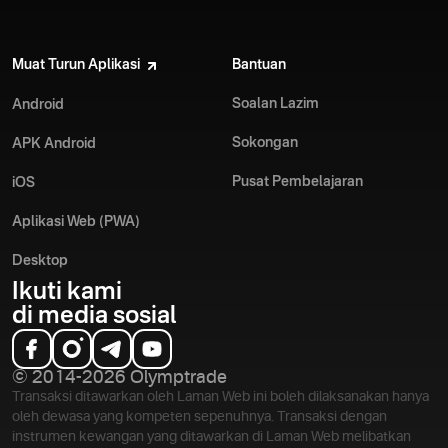
Muat Turun Aplikasi
Bantuan
Soalan Lazim
Android
Sokongan
APK Android
Pusat Pembelajaran
iOS
Aplikasi Web (PWA)
Desktop
Ikuti kami
di media sosial
© 2014-2026 Olymptrade
Transaksi ditawarkan oleh Laman Web ini boleh dilaksanakan hanya
oleh dewasa yang kompeten sepenuhnya. Transaksi dengan
instrumen kewangan yang ditawarkan di Laman Web melibatkan