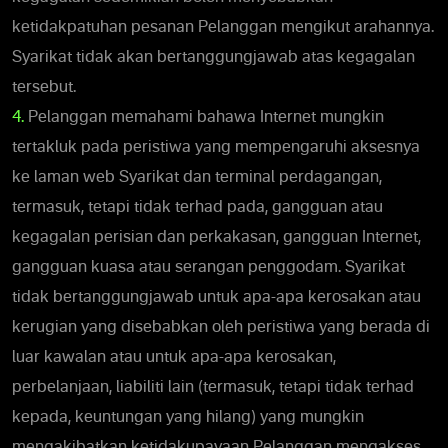
ketidakpatuhan pesanan Pelanggan mengikut arahannya.
Syarikat tidak akan bertanggungjawab atas kegagalan
tersebut.
4.
Pelanggan memahami bahawa Internet mungkin
tertakluk pada peristiwa yang mempengaruhi aksesnya
ke laman web Syarikat dan terminal perdagangan,
termasuk, tetapi tidak terhad pada, gangguan atau
kegagalan perisian dan perkakasan, gangguan Internet,
gangguan kuasa atau serangan penggodam. Syarikat
tidak bertanggungjawab untuk apa-apa kerosakan atau
kerugian yang disebabkan oleh peristiwa yang berada di
luar kawalan atau untuk apa-apa kerosakan,
perbelanjaan, liabiliti lain (termasuk, tetapi tidak terhad
kepada, keuntungan yang hilang) yang mungkin
mengakibatkan ketidakupayaan Pelanggan mengakses