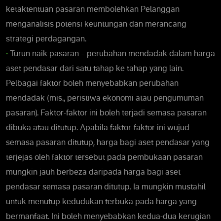
ketaktentuan pasaran membolehkan Pelanggan
menganalisis potensi keuntungan dan merancang
strategi perdagangan.
•
Turun naik pasaran – perubahan mendadak dalam harga
aset pendasar dari satu tahap ke tahap yang lain.
Pelbagai faktor boleh menyebabkan perubahan
mendadak (mis., peristiwa ekonomi atau pengumuman
pasaran). Faktor-faktor ini boleh terjadi semasa pasaran
dibuka atau ditutup. Apabila faktor-faktor ini wujud
semasa pasaran ditutup, harga bagi aset pendasar yang
terjejas oleh faktor tersebut pada pembukaan pasaran
mungkin jauh berbeza daripada harga bagi aset
pendasar semasa pasaran ditutup. Ia mungkin mustahil
untuk menutup kedudukan terbuka pada harga yang
bermanfaat. Ini boleh menyebabkan kedua-dua kerugian