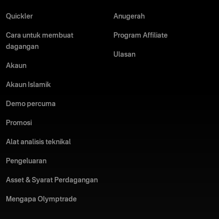
Quickler
Anugerah
Cara untuk membuat
Program Affiliate
dagangan
Ulasan
Akaun
Akaun Islamik
Demo percuma
Promosi
Alat analisis teknikal
Pengeluaran
Asset & Syarat Perdagangan
Mengapa Olymptrade