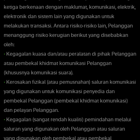
ketiga berkenaan dengan maklumat, komunikasi, elektrik,
elektronik dan sistem lain yang digunakan untuk
melakukan transaksi. Antara risiko-risiko lain, Pelanggan
menanggung risiko kerugian berikut yang disebabkan
oleh:
•
Kegagalan kuasa dan/atau peralatan di pihak Pelanggan
atau pembekal khidmat komunikasi Pelanggan
(khususnya komunikasi suara).
•
Kerosakan fizikal (atau pemusnahan) saluran komunikasi
yang digunakan untuk komunikasi penyedia dan
pembekal Pelanggan (pembekal khidmat komunikasi)
dan pelayan Pelanggan.
•
Kegagalan (sangat rendah kualiti) pemindahan melalui
saluran yang digunakan oleh Pelanggan atau saluran
yang digunakan oleh pembekal atau pembekal