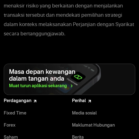
menaksir risiko yang berkaitan dengan menjalankan
transaksi tersebut dan mendekati pemilihan strategi
dalam konteks melaksanakan Perjanjian dengan Syarikat
secara bertanggungjawab.
Masa depan kewangan
dalam tangan anda
Muat turun aplikasi
sekarang
Perdagangan
Perihal
Fixed Time
Media sosial
Forex
Maklumat Hubungan
Saham
Berita