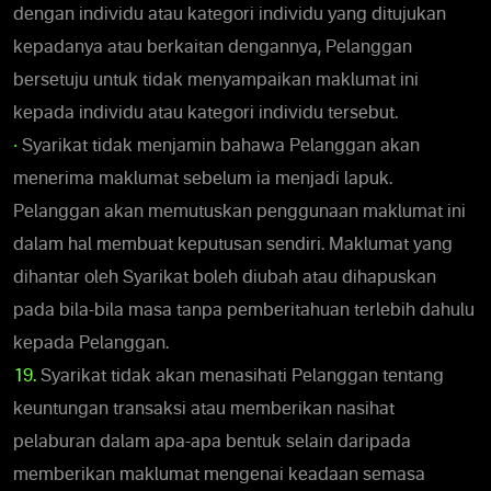
dengan individu atau kategori individu yang ditujukan
kepadanya atau berkaitan dengannya, Pelanggan
bersetuju untuk tidak menyampaikan maklumat ini
kepada individu atau kategori individu tersebut.
•
Syarikat tidak menjamin bahawa Pelanggan akan
menerima maklumat sebelum ia menjadi lapuk.
Pelanggan akan memutuskan penggunaan maklumat ini
dalam hal membuat keputusan sendiri. Maklumat yang
dihantar oleh Syarikat boleh diubah atau dihapuskan
pada bila-bila masa tanpa pemberitahuan terlebih dahulu
kepada Pelanggan.
19.
Syarikat tidak akan menasihati Pelanggan tentang
keuntungan transaksi atau memberikan nasihat
pelaburan dalam apa-apa bentuk selain daripada
memberikan maklumat mengenai keadaan semasa