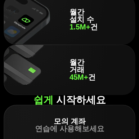
월간
설치 수
1.5M+
건
월간
거래
45M+
건
쉽게
시작하세요
모의 계좌
연습에 사용해보세요