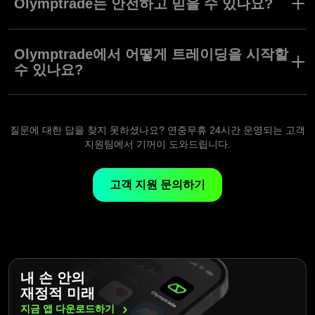
Olymptrade는 안전하고 믿을 수 있나요?
한 접근을 제공합니다. 전세계적으로 서비스를 제공하는 신뢰받는
온라인 브로커 Olymptrade는 안전하고 규제된 환경에서 강력한 트
네, Olymptrade는 전세계에 서비스를 제공하는 신뢰받는 온라인 브
레이딩 도구와 시장 분석, 그리고 트레이더의 성공을 돕는 교육 자
로커로 안전과 투명성에 대한 뛰어난 명성을 자랑합니다. 당사는 고
Olymptrade에서 어떻게 트레이딩을 시작할
료를 제공합니다. 언제 어디에서나 데스크톱 또는 모바일 기기을 사
급 암호화 기술, 안전한 결제 수단 그리고 국제 규제 준수를 통해 소
수 있나요?
용하여 투명한 조건 속에서 트레이딩하고 경쟁력 있는 수익을 즐길
중한 고객 자산과 개인 정보를 보호합니다. Forex, 주식, 암호화폐
수 있습니다.
중 어느 것을 트레이딩해도 당사 플랫폼은 모든 트레이더에게 위험
실제 자금을 투자하기 전에, Olymptrade에서 무료 모의 계좌로 위
관리에 중점을 둔 믿을 수 있는 환경 제공합니다.
험 없이 트레이딩을 배울 수 있습니다. 준비가 끝나면, 활동 계좌로
트레이딩을 시작하세요. 최소 입금액은 단 $10이며, $1부터 트레이
질문에 대한 답을 찾지 못하셨나요? 연중무휴 24시간 운영되는 고객
딩을 시작할 수 있습니다. 모든 수준의 트레이더를 위한 믿을 수 있
지원팀에서 기꺼이 도와드립니다.
는 온라인 트레이딩 플랫폼 Olymptrade는 250개 이상의 트레이딩
도구, 고급 지표, 시그널과 교육 자료를 제공합니다.실력 향상과 재
고객 지원 문의하기
정적 목표 달성에 필요한 모든 것을 한 자리에서 만나보세요.
내 손 안의
재정적 미래
지금 앱
다운로드하기