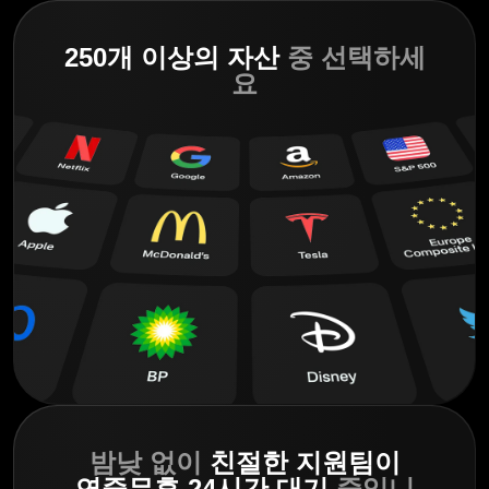
250개 이상의 자산
중 선택하세
요
밤낮 없이
친절한 지원팀이
연중무휴 24시간 대기
중입니