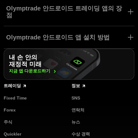
트레이딩의 세계가 최신 기술로 당신의 스마트폰에 찾아갑니다. 당
사의 편리한 안드로이드 트레이딩 앱은 노트북이나 PC와 동일한 기
Olymptrade 안드로이드 트레이딩 앱의 장
능을 제공하여 트레이딩을 더욱 쉽게 만들어줍니다.
점
Olymptrade 안드로이드 앱을 사용하면 언제 어디서나 자산 호가를
당사 안드로이드 트레이딩 앱의
실시간으로 확인하고 트레이딩할 수 있습니다. Olymptrade는 전세
기능성과 신뢰성을 경험하세요.
Olymptrade 안드로이드 앱 설치 방법
계 수백만 사용자의 재정적인 니즈를 충족하기 위해 트렌드를 앞서
나갑니다. 위치에 상관없이 Olymptrade 안드로이드 앱에서 쉽고 효
빠름, 편리, 무료: 당신의 트레이딩 잠재력을 완전하게 펼쳐보세
과적인 트레이딩을 경험하세요.
Olymptrade 안드로이드 트레이딩 앱은 쉽게 설치할 수 있습니다.
요.
내 손 안의
다음 단계를 따라 진행하세요:
재정적 미래
여러 플랫폼에서 이용 가능: 다양한 앱스토어에서 앱에 접근하세
구글플레이 또는 Olymptrade 홈페이지에서 안드로이드 트레이
지금 앱
다운로드하기
요.
딩 앱을 다운로드하고 설치하세요.
언제 어디서나: 이동 중에도 트레이딩하고 계좌를 확인하세요.
트레이딩
정보
앱에 가입하거나 계정에 로그인하세요.
사용자 친화적인 인터페이스: 직관적이고 탐색하기 쉬운 디자인
Fixed Time
SNS
모의 계좌에서 트레이딩 연습을 시작하세요. 활동 계좌로 트레이
을 경험하세요.
딩할 준비가 되면, 17개 지원 통화 중 하나로 입금하세요.
Forex
연락처
다양한 도구: 시장 추세 분석, 지표, 오실레이터, 트레이딩 신호
Olymptrade의 사용자 친화적인 인터페이스와 매력적인 트레이딩
등 다양한 기능을 활용하세요.
주식
뉴스
조건은 다른 온라인 트레이딩 앱과의 비교를 거부합니다. 지금
Olymptrade 안드로이드 트레이딩 앱을 다운로드하고 당신의 잠재
모의 계좌로 연습하세요: 위험 없이 실력을 갈고닦으세요.
Quickler
수상 경력
력을 최대한 발휘하세요!