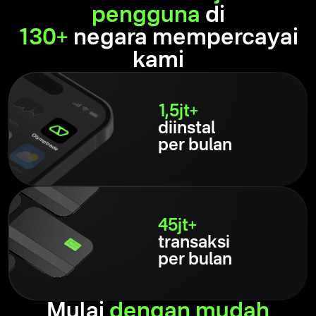
pengguna
di
130+
negara mempercayai
kami
1,5jt+
diinstal
per bulan
45jt+
transaksi
per bulan
Mulai
dengan mudah