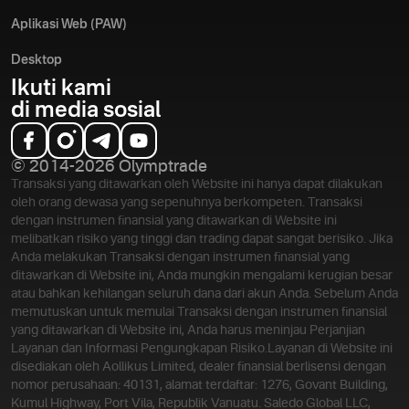
Aplikasi Web (PAW)
Desktop
Ikuti kami
di media sosial
© 2014-2026 Olymptrade
Transaksi yang ditawarkan oleh Website ini hanya dapat dilakukan
oleh orang dewasa yang sepenuhnya berkompeten. Transaksi
dengan instrumen finansial yang ditawarkan di Website ini
melibatkan risiko yang tinggi dan trading dapat sangat berisiko. Jika
Anda melakukan Transaksi dengan instrumen finansial yang
ditawarkan di Website ini, Anda mungkin mengalami kerugian besar
atau bahkan kehilangan seluruh dana dari akun Anda. Sebelum Anda
memutuskan untuk memulai Transaksi dengan instrumen finansial
yang ditawarkan di Website ini, Anda harus meninjau Perjanjian
Layanan dan Informasi Pengungkapan Risiko.
Layanan di Website ini
disediakan oleh Aollikus Limited, dealer finansial berlisensi dengan
nomor perusahaan: 40131, alamat terdaftar: 1276, Govant Building,
Kumul Highway, Port Vila, Republik Vanuatu. Saledo Global LLC,