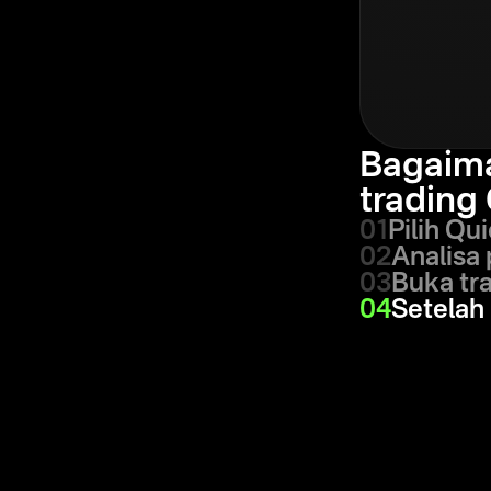
Bagaim
trading
01
Pilih Qui
02
Analisa
03
Buka tr
04
Setelah 