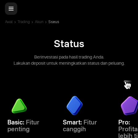
Awal
Trading
Akun
Status
Status
Berinvestasi pada hasil trading Anda.
Lakukan deposit untuk meningkatkan status dan peluang.
Basic:
Fitur
Smart:
Fitur
Pro:
penting
canggih
Profita
lebih t