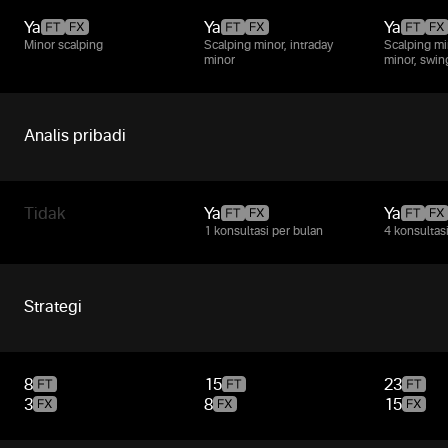
Ya
Ya
Ya
Minor scalping
Scalping minor, intraday
Scalping mi
minor
minor, swin
Analis pribadi
Tidak
Ya
Ya
1 konsultasi per bulan
4 konsultas
Strategi
8
15
23
3
8
15