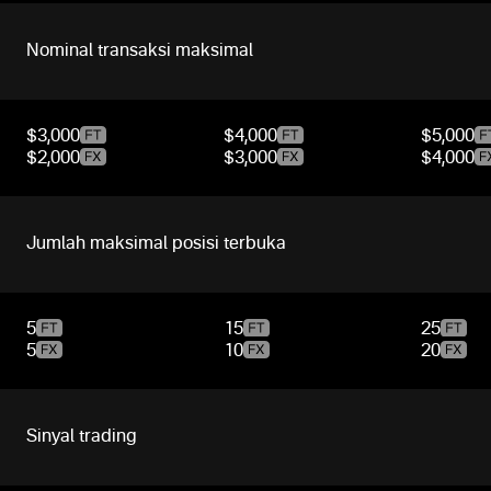
Nominal transaksi maksimal
$3,000
$4,000
$5,000
$2,000
$3,000
$4,000
Jumlah maksimal posisi terbuka
5
15
25
5
10
20
Sinyal trading