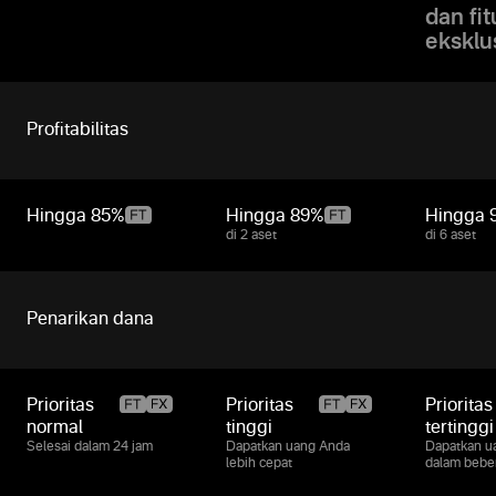
dan fit
eksklu
Profitabilitas
Hingga
85%
Hingga
89%
Hingga
di 2 aset
di 6 aset
Penarikan dana
Prioritas
Prioritas
Prioritas
normal
tinggi
tertinggi
Selesai dalam 24 jam
Dapatkan uang Anda
Dapatkan u
lebih cepat
dalam bebe