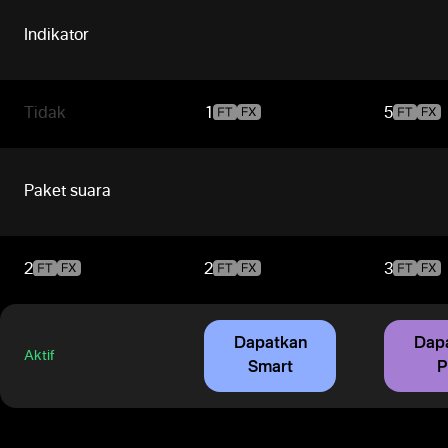
Indikator
Tidak
1
5
Paket suara
2
2
3
Dapatkan
Dap
Aktif
Smart
P