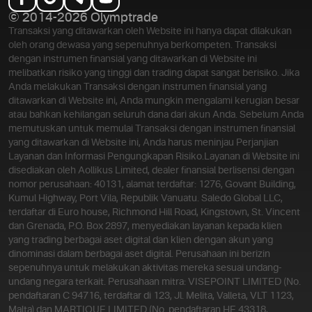
© 2014-2026 Olymptrade
Transaksi yang ditawarkan oleh Website ini hanya dapat dilakukan
oleh orang dewasa yang sepenuhnya berkompeten. Transaksi
dengan instrumen finansial yang ditawarkan di Website ini
melibatkan risiko yang tinggi dan trading dapat sangat berisiko. Jika
Anda melakukan Transaksi dengan instrumen finansial yang
ditawarkan di Website ini, Anda mungkin mengalami kerugian besar
atau bahkan kehilangan seluruh dana dari akun Anda. Sebelum Anda
memutuskan untuk memulai Transaksi dengan instrumen finansial
yang ditawarkan di Website ini, Anda harus meninjau Perjanjian
Layanan dan Informasi Pengungkapan Risiko.
Layanan di Website ini
disediakan oleh Aollikus Limited, dealer finansial berlisensi dengan
nomor perusahaan: 40131, alamat terdaftar: 1276, Govant Building,
Kumul Highway, Port Vila, Republik Vanuatu. Saledo Global LLC,
terdaftar di Euro house, Richmond Hill Road, Kingstown, St. Vincent
dan Grenada, P.O. Box 2897, menyediakan layanan kepada klien
yang trading berbagai aset digital dan klien dengan akun yang
dinominasi dalam berbagai aset digital. Perusahaan ini berizin
sepenuhnya untuk melakukan aktivitas mereka sesuai undang-
undang negara terkait. Perusahaan mitra: VISEPOINT LIMITED (No.
pendaftaran C 94716, terdaftar di 123, Jl. Melita, Valleta, VLT 1123,
Malta) dan MARTIQUE LIMITED (No. pendaftaran HE 43318,