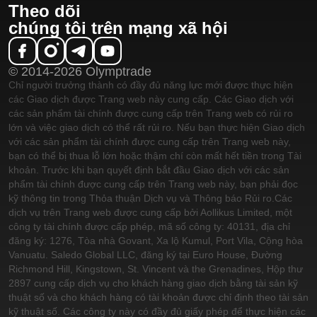
Theo dõi
chúng tôi trên mạng xã hội
© 2014-2026 Olymptrade
Chỉ người trưởng thành có đầy đủ năng lực mới được thực hiện
các Giao dịch được Trang web này cung cấp. Các Giao dịch với
các sản phẩm tài chính được cung cấp trên Trang web có rủi ro
lớn và việc giao dịch có thể rất rủi ro. Nếu bạn thực hiện Giao dịch
với các sản phẩm tài chính được cung cấp trên Trang web này,
bạn có thể bị thua lỗ lớn hoặc thậm chí còn mất hết tiền trong Tài
khoản. Trước khi bạn quyết định bắt đầu Giao dịch với các sản
phẩm tài chính được cung cấp trên Trang web này, bạn phải đọc
kỹ thông tin trong Thỏa thuận Dịch vụ và Thông báo Rủi ro.
Các
dịch vụ trên Trang web được cung cấp bởi Aollikus Limited, một
công ty tài chính được cấp phép, mã số công ty: 40131, địa chỉ
đăng ký: 1276, Tòa nhà Govant, Xa lộ Kumul, Port Vila, Cộng hòa
Vanuatu. Saledo Global LLC, đăng ký tại Euro House, Đường
Richmond Hill, Kingstown, St. Vincent và the Grenadines, Hộp thư
2897 cung cấp dịch vụ cho khách hàng giao dịch bằng tài sản kỹ
thuật số và cho khách hàng có tài khoản được chỉ định theo tài sản
kỹ thuật số. Các công ty này có đầy đủ giấy phép để thực hiện các