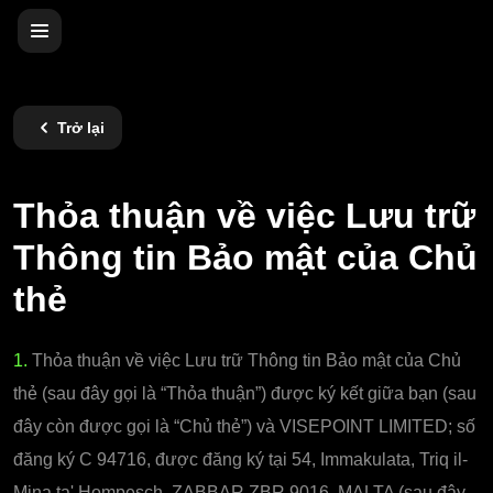
Trở lại
Thỏa thuận về việc Lưu trữ
Thông tin Bảo mật của Chủ
thẻ
1.
Thỏa thuận về việc Lưu trữ Thông tin Bảo mật của Chủ
thẻ (sau đây gọi là “Thỏa thuận”) được ký kết giữa bạn (sau
đây còn được gọi là “Chủ thẻ”) và VISEPOINT LIMITED; số
đăng ký C 94716, được đăng ký tại 54, Immakulata, Triq il-
Mina ta' Hompesch, ZABBAR ZBR 9016, MALTA (sau đây