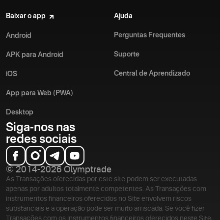
Baixar o app
Ajuda
Perguntas Frequentes
Android
Suporte
APK para Android
Central de Aprendizado
iOS
App para Web (PWA)
Desktop
Siga-nos nas
redes sociais
© 2014-2026 Olymptrade
As Transações oferecidas por este site podem ser executadas
apenas por adultos totalmente competentes. As Transações com
instrumentos financeiros oferecidos no Site envolvem riscos
substanciais e a operação pode ser muito arriscada. Se você fizer
Transações com os instrumentos financeiros oferecidos neste Site,