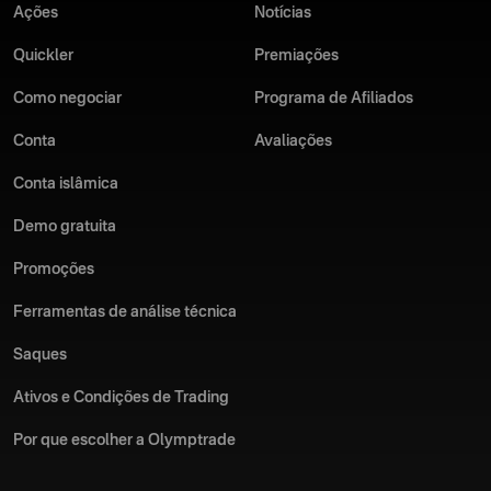
mercado, indicadores, osciladores, sinais de negociação e
Ações
Notícias
A Olymptrade se destaca de outros aplicativos de negociação
muito mais.
online por sua interface intuitiva e condições de negociação
Quickler
Premiações
atrativas. Baixe o aplicativo de negociação da Olymptrade para
Pratique com uma conta demo: aprimore suas habilidades sem
Android hoje mesmo e desbloqueie todo o seu potencial de
Como negociar
riscos.
Programa de Afiliados
negociação!
Conta
Avaliações
Suporte ininterrupto no seu idioma: receba assistência sempre
que precisar.
Conta islâmica
Baixe o aplicativo da Olymptrade para Android hoje mesmo e
Demo gratuita
melhore sua experiência de negociação.
Promoções
Ferramentas de análise técnica
Saques
Ativos e Condições de Trading
Por que escolher a Olymptrade