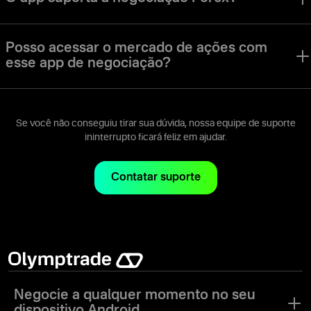
níveis.
O app da Olymptrade oferece um modo de negociação Forex. Os
vários modos de negociação, estratégias e ativos são perfeitos para
Posso acessar o mercado de ações com
usuários com estilos e preferências de negociação variados.
esse app de negociação?
Você pode acessar ações, moedas, índices e vários outros tipos
de ativos no app da Olymptrade.
Se você não conseguiu tirar sua dúvida, nossa equipe de suporte
ininterrupto ficará feliz em ajudar.
Contatar suporte
Negocie a qualquer momento no seu