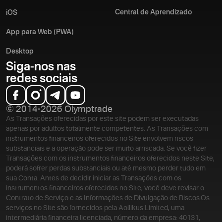
Central de Aprendizado
iOS
App para Web (PWA)
Desktop
Siga-nos nas
redes sociais
© 2014-2026 Olymptrade
As Transações oferecidas por este site podem ser executadas
apenas por adultos totalmente competentes. As Transações com
instrumentos financeiros oferecidos no Site envolvem riscos
substanciais e a operação pode ser muito arriscada. Se você fizer
Transações com os instrumentos financeiros oferecidos neste Site,
poderá sofrer perdas substanciais ou até mesmo perder tudo em
sua Conta. Antes de decidir iniciar as Transações com os
instrumentos financeiros oferecidos no Site, você deve revisar o
Contrato de Serviço e as Informações de Divulgação de Riscos.
Os
serviços no Site são fornecidos pela Aollikus Limited, uma
intermediária financeira licenciada, número da empresa: 40131,