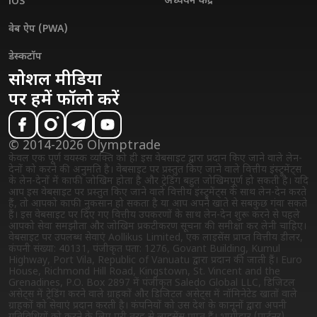
अध्ययन केंद्र
iOS
वेब ऐप (PWA)
डेस्कटॉप
सोशल मीडिया
पर हमें फॉलो करें
© 2014-2026 Olymptrade
केवल एक पूर्ण वयस्क व्यक्ति को ही इस वेबसाइट द्वारा प्रदान किए जाने वाले लेन-
देनों को करने की अनुमति है। वेबसाइट पर प्रस्तुत किए जाने वाले वित्तीय इंस्ट्रुमेंट्स
के लेन-देनों में काफी जोखिम होता है और ट्रेडिंग बहुत जोखिमपूर्ण हो सकती है। यदि
आप इस वेबसाइट पर प्रस्तुत किए जाने वाले वित्तीय इंस्ट्रुमेंट्स के साथ लेन-देन करते
हैं, तो आपको काफी नुकसान हो सकता है या आप अपने खाते से सबकुछ गंवा सकते
हैं। इस वेबसाइट पर दिए गए वित्तीय उपकरणों के साथ लेन-देन शुरू करने से पहले
आपको सेवा समझौता और जोखिम प्रकटीकरण सूचना की समीक्षा कर लेनी चाहिए।
वेबसाइट पर उपलब्ध सेवाएं Aollikus Limited, एक लाइसेंस प्राप्त वित्तीय डीलर,
कंपनी संख्या: 40131, पंजीकृत पता: 1276, Govant Building, Kumul
Highway, Port Vila, Republic of Vanuatu द्वारा प्रदान की जाती हैं। Euro
House, Richmond Hill Road, Kingstown, St. Vincent and the
Grenadines, P.O. Box 2897 में पंजीकृत Saledo Global LLC, डिजिटल
असेट्स में ट्रेडिंग करने वाले ग्राहकों और डिजिटल असेट्स में नॉमिनेटेड खातों वाले
ग्राहकों को सेवाएं प्रदान करती है। कंपनियों को उस देश के कानूनों द्वारा अपनी