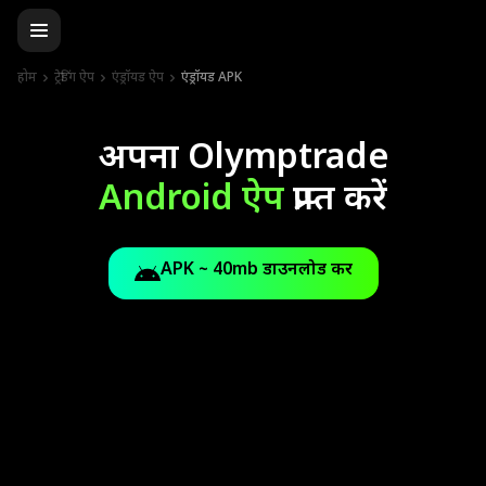
होम
ट्रेडिंग ऐप
एंड्रॉयड ऐप
एंड्रॉयड APK
अपना Olymptrade
Android ऐप
प्राप्त करें
APK ~ 40mb डाउनलोड करें