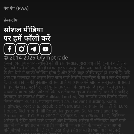
वेब ऐप (PWA)
डेस्कटॉप
सोशल मीडिया
पर हमें फॉलो करें
© 2014-2026 Olymptrade
केवल एक पूर्ण वयस्क व्यक्ति को ही इस वेबसाइट द्वारा प्रदान किए जाने वाले लेन-
देनों को करने की अनुमति है। वेबसाइट पर प्रस्तुत किए जाने वाले वित्तीय इंस्ट्रुमेंट्स
के लेन-देनों में काफी जोखिम होता है और ट्रेडिंग बहुत जोखिमपूर्ण हो सकती है। यदि
आप इस वेबसाइट पर प्रस्तुत किए जाने वाले वित्तीय इंस्ट्रुमेंट्स के साथ लेन-देन करते
हैं, तो आपको काफी नुकसान हो सकता है या आप अपने खाते से सबकुछ गंवा सकते
हैं। इस वेबसाइट पर दिए गए वित्तीय उपकरणों के साथ लेन-देन शुरू करने से पहले
आपको सेवा समझौता और जोखिम प्रकटीकरण सूचना की समीक्षा कर लेनी चाहिए।
वेबसाइट पर उपलब्ध सेवाएं Aollikus Limited, एक लाइसेंस प्राप्त वित्तीय डीलर,
कंपनी संख्या: 40131, पंजीकृत पता: 1276, Govant Building, Kumul
Highway, Port Vila, Republic of Vanuatu द्वारा प्रदान की जाती हैं। Euro
House, Richmond Hill Road, Kingstown, St. Vincent and the
Grenadines, P.O. Box 2897 में पंजीकृत Saledo Global LLC, डिजिटल
असेट्स में ट्रेडिंग करने वाले ग्राहकों और डिजिटल असेट्स में नॉमिनेटेड खातों वाले
ग्राहकों को सेवाएं प्रदान करती है। कंपनियों को उस देश के कानूनों द्वारा अपनी
गतिविधियों को करने के लिए पूरी तरह से लाइसेंस प्राप्त हैं। भागीदार (पार्टनर)