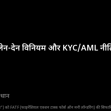
डिंग लेन-देन विनियम और KYC/AML नीत
ावधान
") को FATF (फाइनेंशियल एक्शन टास्क फोर्स ऑन मनी लॉन्डरिंग) की सिफारिशो