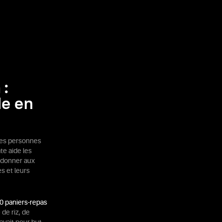
 :
de en
les personnes
te aide les
: donner aux
s et leurs
0 paniers-repas
de riz, de