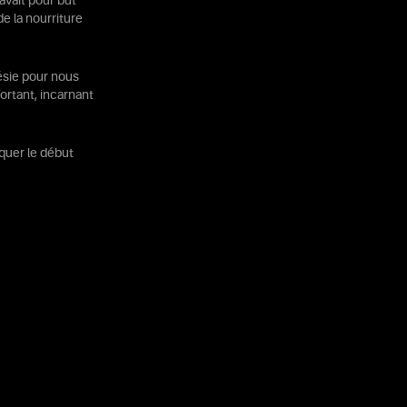
avait pour but
de la nourriture
ésie pour nous
fortant, incarnant
quer le début