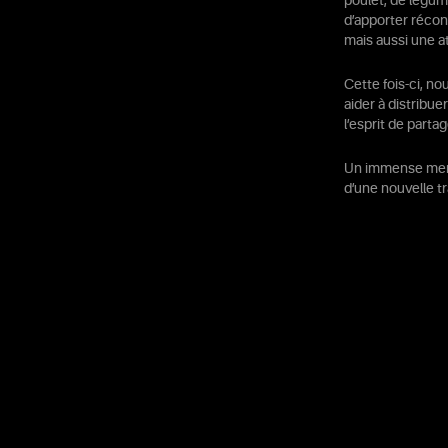
poulet, de légume
d’apporter réconf
mais aussi une a
Cette fois-ci, n
aider à distribue
l’esprit de parta
Un immense merci
d’une nouvelle tr