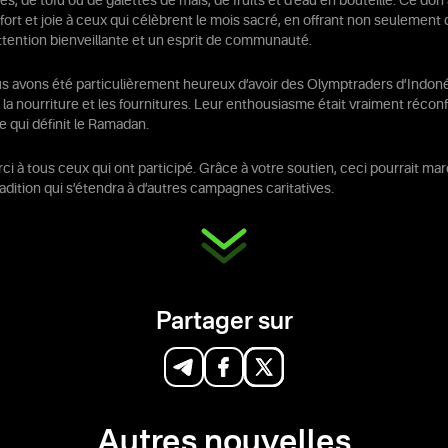
s, de tofu ou de galettes de maïs, de fruits et d’eau en bouteille. Ce don 
ort et joie à ceux qui célèbrent le mois sacré, en offrant non seulement 
ttention bienveillante et un esprit de communauté.
ous avons été particulièrement heureux d’avoir des Olymptraders d’Indon
r la nourriture et les fournitures. Leur enthousiasme était vraiment récon
ge qui définit le Ramadan.
 à tous ceux qui ont participé. Grâce à votre soutien, ceci pourrait mar
adition qui s’étendra à d’autres campagnes caritatives.
Partager sur
Autres nouvelles