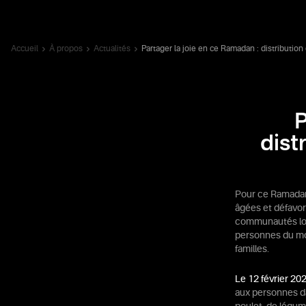
Accueil
À propos
Actualités
Partager la joie en ce Ramadan : distribution
P
dist
Pour ce Ramadan
âgées et défavor
communautés loca
personnes du mon
familles.
Le 12 février 20
aux personnes d