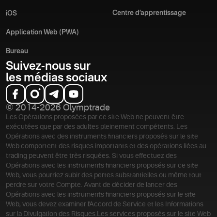
Centre d’apprentissage
iOS
Application Web (PWA)
Bureau
Suivez-nous sur
les médias sociaux
© 2014-2026 Olymptrade
Les Opérations proposées par ce site Web ne peuvent être
exécutées que par des adultes pleinement compétents. Les
Opérations avec des instruments financiers proposés sur le site
Web comportent des risques importants et des opérations liées au
trading peuvent être très risquées. Si vous effectuez des
Opérations avec les instruments financiers proposés sur ce site
Web, vous pourriez subir des pertes substantielles ou même tout
perdre sur votre Compte. Avant de décider de lancer des
Opérations avec les instruments financiers proposés sur le site
Web, vous devez examiner l'Accord de Service et les Informations
sur la Divulgation des Risques.
Les services proposés sur le site Web