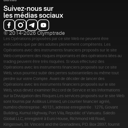
Bureau
Suivez-nous sur
les médias sociaux
© 2014-2026 Olymptrade
Les Opérations proposées par ce site Web ne peuvent être
exécutées que par des adultes pleinement compétents. Les
Opérations avec des instruments financiers proposés sur le site
Web comportent des risques importants et des opérations liées au
trading peuvent être très risquées. Si vous effectuez des
Opérations avec les instruments financiers proposés sur ce site
Web, vous pourriez subir des pertes substantielles ou même tout
perdre sur votre Compte. Avant de décider de lancer des
Opérations avec les instruments financiers proposés sur le site
Web, vous devez examiner l'Accord de Service et les Informations
sur la Divulgation des Risques.
Les services proposés sur le site Web
sont fournis par Aollikus Limited, un courtier financier agréé,
numéro d'entreprise : 40131, adresse enregistrée : 1276, Govant
Building, Kumul Highway, Port Vila, Republic of Vanuatu. Saledo
Global LLC, enregistré à Euro House, Richmond Hill Road,
Kingstown, St. Vincent and the Grenadines, P.O. Box 2897, fournit