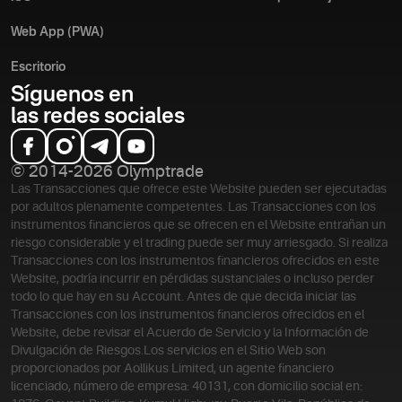
Web App (PWA)
Escritorio
Síguenos en
las redes sociales
© 2014-2026 Olymptrade
Las Transacciones que ofrece este Website pueden ser ejecutadas
por adultos plenamente competentes. Las Transacciones con los
instrumentos financieros que se ofrecen en el Website entrañan un
riesgo considerable y el trading puede ser muy arriesgado. Si realiza
Transacciones con los instrumentos financieros ofrecidos en este
Website, podría incurrir en pérdidas sustanciales o incluso perder
todo lo que hay en su Account. Antes de que decida iniciar las
Transacciones con los instrumentos financieros ofrecidos en el
Website, debe revisar el Acuerdo de Servicio y la Información de
Divulgación de Riesgos.
Los servicios en el Sitio Web son
proporcionados por Aollikus Limited, un agente financiero
licenciado, número de empresa: 40131, con domicilio social en: