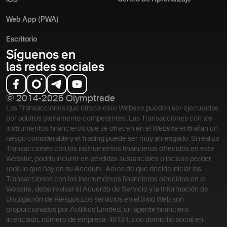
iOS
Web App (PWA)
Escritorio
Síguenos en
las redes sociales
© 2014-2026 Olymptrade
Las Transacciones que ofrece este Website pueden ser ejecutadas
por adultos plenamente competentes. Las Transacciones con los
instrumentos financieros que se ofrecen en el Website entrañan un
riesgo considerable y el trading puede ser muy arriesgado. Si realiza
Transacciones con los instrumentos financieros ofrecidos en este
Website, podría incurrir en pérdidas sustanciales o incluso perder
todo lo que hay en su Account. Antes de que decida iniciar las
Transacciones con los instrumentos financieros ofrecidos en el
Website, debe revisar el Acuerdo de Servicio y la Información de
Divulgación de Riesgos.
Los servicios en el Sitio Web son
proporcionados por Aollikus Limited, un agente financiero
licenciado, número de empresa: 40131, con domicilio social en: