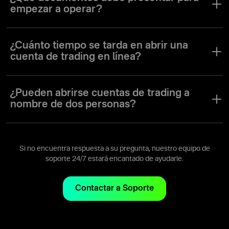
unos pocos datos personales.
empezar a operar?
Para empezar a operar, tendrá que presentar un documento
nacional de identidad y una prueba de residencia o un extracto
¿Cuánto tiempo se tarda en abrir una
bancario. Una vez verificado, puede abrir una cuenta de trading y
cuenta de trading en línea?
empezar a operar de inmediato.
Sólo se tarda alrededor de un minuto en abrir una cuenta de
trading en línea con Olymptrade.
¿Pueden abrirse cuentas de trading a
nombre de dos personas?
Una cuenta de trading sólo puede abrirse para un único usuario
con un único nombre de usuario.
Si no encuentra respuesta a su pregunta, nuestro equipo de
soporte 24/7 estará encantado de ayudarle.
Contactar a Soporte