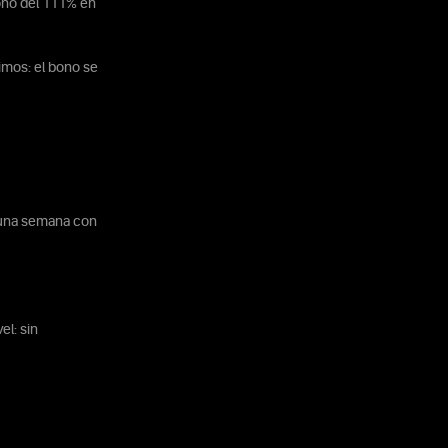
bono del 111% en
imos: el bono se
e una semana con
el: sin