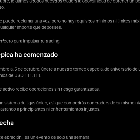
tubre, le damos a todos nuestros traders la oportunidad de obtener un 
to.
e puede reclamar una vez, pero no hay requisitos mínimos ni límites máx
cualquier importe que deposites.
rfecto para impulsar tu trading.
 épica ha comenzado
mbre al 5 de octubre, únete a nuestro torneo especial de aniversario d
mios de USD 111.111.
e activo recibe operaciones sin riesgo garantizadas.
 un sistema de ligas único, así que competirás con traders de tu mismo niv
lastando a principiantes ni enfrentamientos injustos.
fecha
 celebración: ¡es un evento de solo una semana!