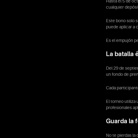
Hasta el 5 de oc
cualquier depósi
Este bono solo s
puede aplicar a 
Es el empujón pe
La batalla
Del 29 de septie
un fondo de pre
Cada participant
El torneo utiliza
profesionales ap
Guarda la 
No te pierdas la