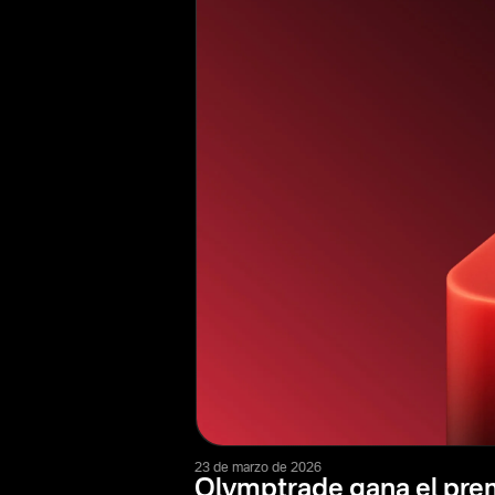
23 de marzo de 2026
Olymptrade gana el prem