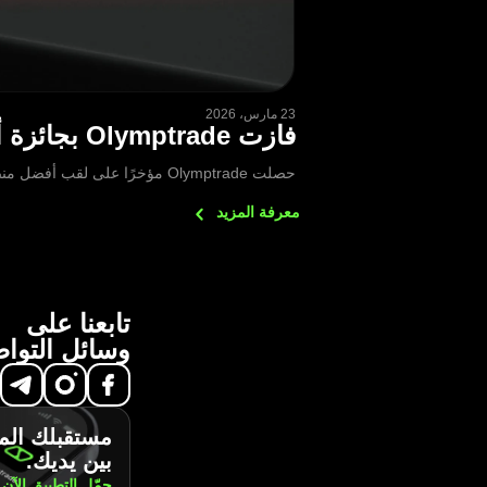
23 مارس، 2026
فازت Olymptrade بجائزة أفضل منصة تداول متعددة الأصول لعام 2026
حصلت Olymptrade مؤخرًا على لقب أفضل منصة تداول متعددة الأصول لعام 2026 المقدمة من جائزة FXDailyInfo لوسطاء الفوركس.
معرفة
المزيد
تابعنا على
وسائل التوا
مستقبلك الم
بين يديك.
حمّل التطبيق
الآن