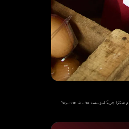
بينما نختتم مهمتنا الخيرية التي استمرت ثمانية أشهر في تشيباناس، إندونيسيا، نود أن نسترجع كل ما أنجزناه معًا. أولاً، نود أن نقدم شكرًا جزيلًا لمؤسسة Yayasan Usaha