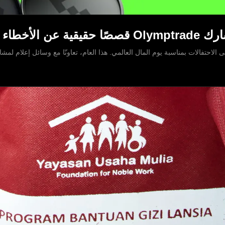
17 أبريل من كل عام، تنضم Olymptrade إلى الاحتفالات بمناسبة يوم المال العالمي. هذا العام، تعاونّا