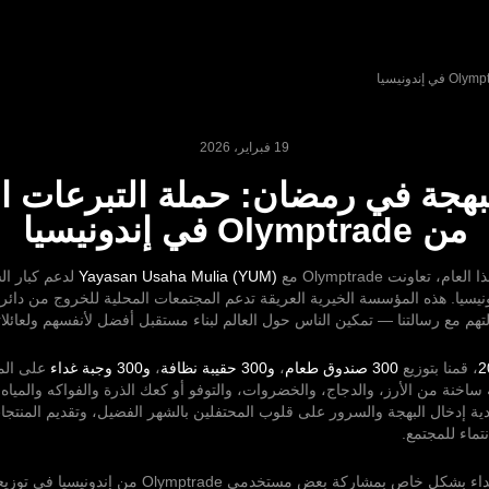
19 فبراير، 2026
بهجة في رمضان: حملة التبرعات ال
من Olymptrade في إندونيسيا
 تعاونت Olymptrade مع
Yayasan Usaha Mulia (YUM)
لدعم كبار ال
تهم مع رسالتنا — تمكين الناس حول العالم لبناء مستقبل أفضل لأنفسهم ولعائلات
، قمنا بتوزيع
300 صندوق طعام
،
و300 حقيبة نظافة
،
و300 وجبة غداء
على الم
ساخنة من الأرز، والدجاج، والخضروات، والتوفو أو كعك الذرة والفواكه والمياه ا
ية إدخال البهجة والسرور على قلوب المحتفلين بالشهر الفضيل، وتقديم المنتجات
تماء للمجتمع.
هذه المرة، كنا سعداء بشكل خاص بمشاركة بعض مستخدمي Olymptrade من إن