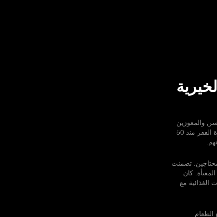
خيرية
سن والمعوزين
في تشيباناس، إندونيسيا. هذه المؤسسة الخيرية العريقة تدعم المجتمعات المحلية للخروج من دائرة الفقر منذ 50
هم.
حتاجين. تضمنت
لمعبأة. كان
 الغذائية مع
دونيسيا في توزيع الطعام