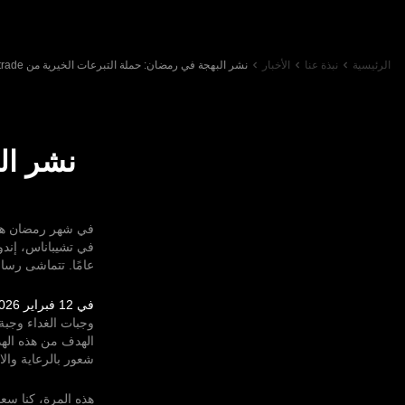
الرئيسية
نبذة عنا
الأخبار
نشر البهجة في رمضان: حملة التبرعات الخيرية من Olymptrade في إندونيسيا
نشر ال
في شهر رمضان هذا العام،
عامًا. تتماشى رسال
في 12 فبراير 2026
وجبات الغداء وجبة 
الهدف من هذه الهد
شعور بالرعاية والان