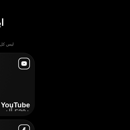
ا
ليس كل ش
YouTube
+520 ألف
اكتشِف