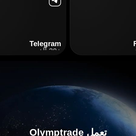
Telegram
+20 ألف
اكتشِف
تعمل Olymptrade