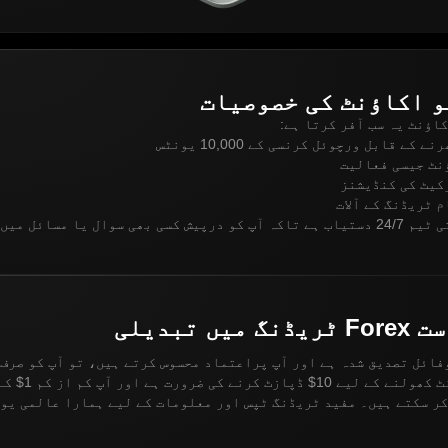
و اکاؤنٹ کی خصوصیات
اؤنٹ یہ سب آفر کرتا ہے:
 کے قابل ورچوئل کرنسی کے 10,000 یونٹس
ؤنٹ جیسی فعالیت
کیٹ کی کنڈیشنز
 ٹریڈنگ کے آلات
ی سوال یا مسائل میں مدد ملے۔
یں تبدیلی
فائل تصدیق شدہ ہے اور آپ پراعتماد محسوس کرتے ہیں، تو آپ کو صرف 
ٹریڈنگ اکاؤنٹ کھولنے کے لیے 10$
ر سکتے ہیں۔ مفید ٹریڈنگ ٹپس اور معلومات کے لیے ہمارا عالمی یو