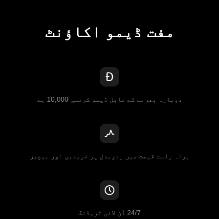
مفت ڈیمو اکاؤنٹ
دوبارہ بھرنے کے قابل ڈیمو کرنسی 10,000 ہے
براہ راست قیمت میں ردوبدل پر خریدیں اور بیچیں
24/7 آن لائن ٹریڈنگ