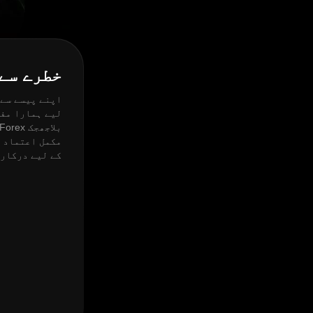
خطرے سے
اپنے پیسے سے 
لیے ہمارا مفت
مکمل اعتماد ح
کے لیے درکار 