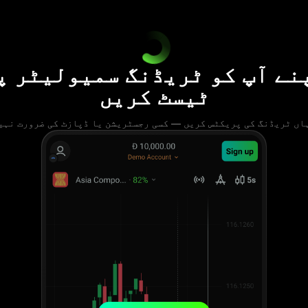
نے آپ کو ٹریڈنگ سمیولیٹر پ
ٹیسٹ کریں
اں ٹریڈنگ کی پریکٹس کریں — کسی رجسٹریشن یا ڈپازٹ کی ضرورت نہی