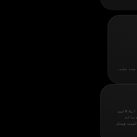
ایک لائیو
 ڈپازٹ کرنے کی ضرورت ہے اور آپ کم از کم 1$ کے ساتھ
ٹیوب چینل