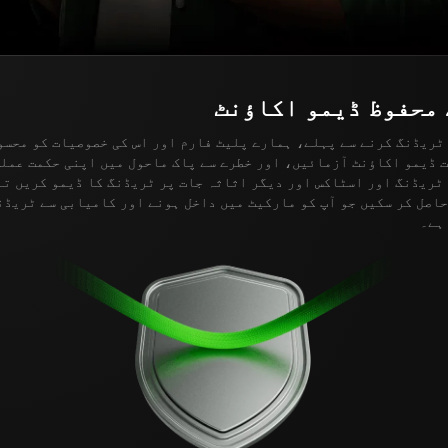
 محفوظ ڈیمو اکاؤنٹ
ٹریڈنگ کرنے سے پہلے، ہمارے پلیٹ فارم اور اس کی خصوصیات کو محسو
 ڈیمو اکاؤنٹ آزمائیں، اور خطرے سے پاک ماحول میں اپنی حکمت عمل
بلاجھجک Forex ٹریڈنگ اور اسٹاکس اور دیگر اثاثہ جات پر ٹریڈنگ کا ڈیمو کریں 
اصل کر سکیں جو آپ کو مارکیٹ میں داخل ہونے اور کامیابی سے ٹریڈن
ہے۔