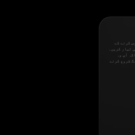
س کرنے کے
ی تیار کریں۔
تاکہ آپ وہ
گ شروع کرنے