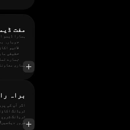
مفت ڈیم
ہمارا ڈیمو اک
دوبارہ بھرنے
لائیو اکا
حقیقی مار
ہمارے تمام
ہماری معاونتی ٹیم 24/7 دستیاب ہے تاکہ آپ کو درپیش کسی بھ
براہ راست Forex ٹریڈنگ م
اگر آپ کی پرو
ٹریڈنگ شروع ک
ضرور دیکھیں!