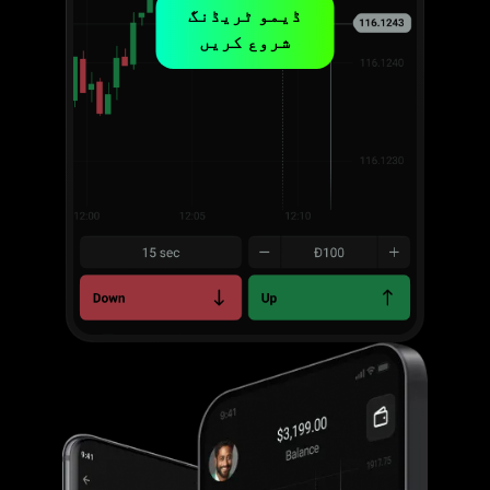
ڈیمو ٹریڈنگ
شروع کریں